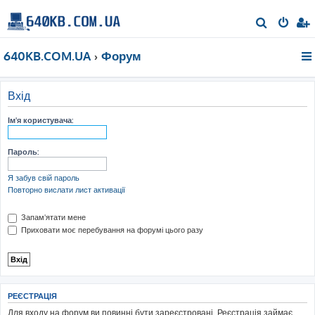
П
о
640KB.COM.UA
Форум
ш
у
к
Вхід
Ім'я користувача:
Пароль:
Я забув свій пароль
Повторно вислати лист активації
Запам'ятати мене
Приховати моє перебування на форумі цього разу
РЕЄСТРАЦІЯ
Для входу на форум ви повинні бути зареєстровані. Реєстрація займає