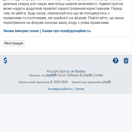
декілька секунд але надає вам більш широкі можливості. Адміністратор
може надати додаткові привілеї зареєстрованим користувачам. Перед
тим, як увійти, будь ласка, переконайтесь що ви погоджуєтесь з
правилами та політиками, які прийняті на форумі. Пам'ятайте, що ваше
перебування на форумі означає вашу згоду з усіма правилами.
Умови використання
|
Заява про конфіденційність
Реєстрація
ProLight Style by
Ian Bradley
Працює на
phpBB
® Forum Software © phpBB Limited
Український переклад © 2005-2020
Українська підтримка phpBB
Конфіденційність
|
Умови