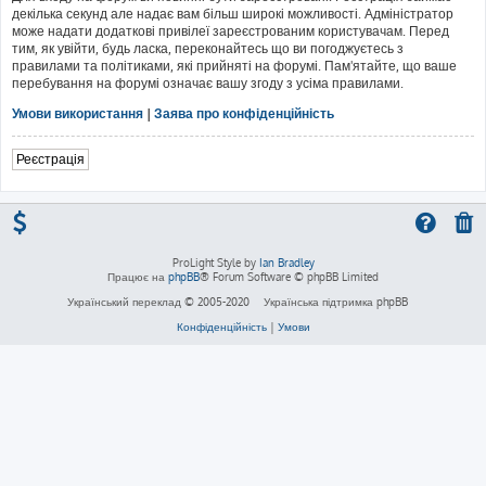
декілька секунд але надає вам більш широкі можливості. Адміністратор
може надати додаткові привілеї зареєстрованим користувачам. Перед
тим, як увійти, будь ласка, переконайтесь що ви погоджуєтесь з
правилами та політиками, які прийняті на форумі. Пам'ятайте, що ваше
перебування на форумі означає вашу згоду з усіма правилами.
Умови використання
|
Заява про конфіденційність
Реєстрація
ProLight Style by
Ian Bradley
Працює на
phpBB
® Forum Software © phpBB Limited
Український переклад © 2005-2020
Українська підтримка phpBB
Конфіденційність
|
Умови