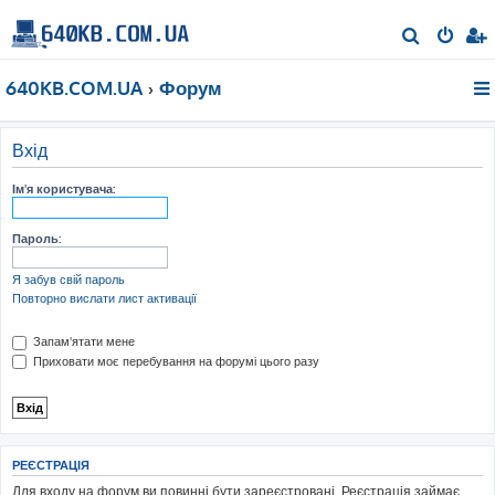
П
о
640KB.COM.UA
Форум
ш
у
к
Вхід
Ім'я користувача:
Пароль:
Я забув свій пароль
Повторно вислати лист активації
Запам'ятати мене
Приховати моє перебування на форумі цього разу
РЕЄСТРАЦІЯ
Для входу на форум ви повинні бути зареєстровані. Реєстрація займає