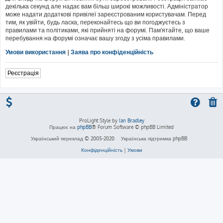
декілька секунд але надає вам більш широкі можливості. Адміністратор
може надати додаткові привілеї зареєстрованим користувачам. Перед
тим, як увійти, будь ласка, переконайтесь що ви погоджуєтесь з
правилами та політиками, які прийняті на форумі. Пам'ятайте, що ваше
перебування на форумі означає вашу згоду з усіма правилами.
Умови використання
|
Заява про конфіденційність
Реєстрація
ProLight Style by
Ian Bradley
Працює на
phpBB
® Forum Software © phpBB Limited
Український переклад © 2005-2020
Українська підтримка phpBB
Конфіденційність
|
Умови