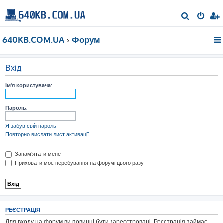
П
о
640KB.COM.UA
Форум
ш
у
к
Вхід
Ім'я користувача:
Пароль:
Я забув свій пароль
Повторно вислати лист активації
Запам'ятати мене
Приховати моє перебування на форумі цього разу
РЕЄСТРАЦІЯ
Для входу на форум ви повинні бути зареєстровані. Реєстрація займає