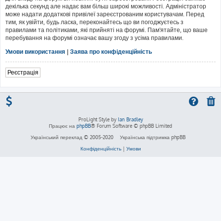
декілька секунд але надає вам більш широкі можливості. Адміністратор
може надати додаткові привілеї зареєстрованим користувачам. Перед
тим, як увійти, будь ласка, переконайтесь що ви погоджуєтесь з
правилами та політиками, які прийняті на форумі. Пам'ятайте, що ваше
перебування на форумі означає вашу згоду з усіма правилами.
Умови використання
|
Заява про конфіденційність
Реєстрація
ProLight Style by
Ian Bradley
Працює на
phpBB
® Forum Software © phpBB Limited
Український переклад © 2005-2020
Українська підтримка phpBB
Конфіденційність
|
Умови