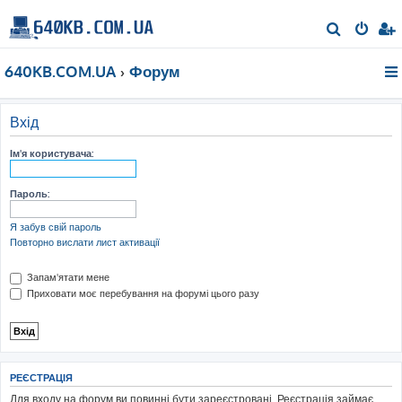
П
о
640KB.COM.UA
Форум
ш
у
к
Вхід
Ім'я користувача:
Пароль:
Я забув свій пароль
Повторно вислати лист активації
Запам'ятати мене
Приховати моє перебування на форумі цього разу
РЕЄСТРАЦІЯ
Для входу на форум ви повинні бути зареєстровані. Реєстрація займає