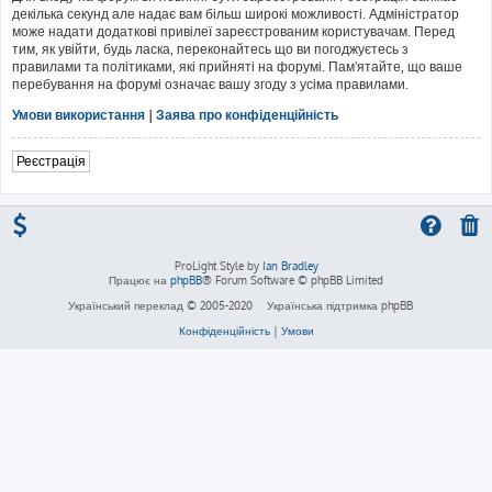
декілька секунд але надає вам більш широкі можливості. Адміністратор
може надати додаткові привілеї зареєстрованим користувачам. Перед
тим, як увійти, будь ласка, переконайтесь що ви погоджуєтесь з
правилами та політиками, які прийняті на форумі. Пам'ятайте, що ваше
перебування на форумі означає вашу згоду з усіма правилами.
Умови використання
|
Заява про конфіденційність
Реєстрація
ProLight Style by
Ian Bradley
Працює на
phpBB
® Forum Software © phpBB Limited
Український переклад © 2005-2020
Українська підтримка phpBB
Конфіденційність
|
Умови