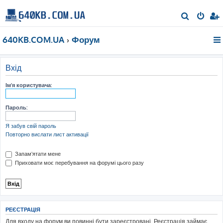
П
о
640KB.COM.UA
Форум
ш
у
к
Вхід
Ім'я користувача:
Пароль:
Я забув свій пароль
Повторно вислати лист активації
Запам'ятати мене
Приховати моє перебування на форумі цього разу
РЕЄСТРАЦІЯ
Для входу на форум ви повинні бути зареєстровані. Реєстрація займає