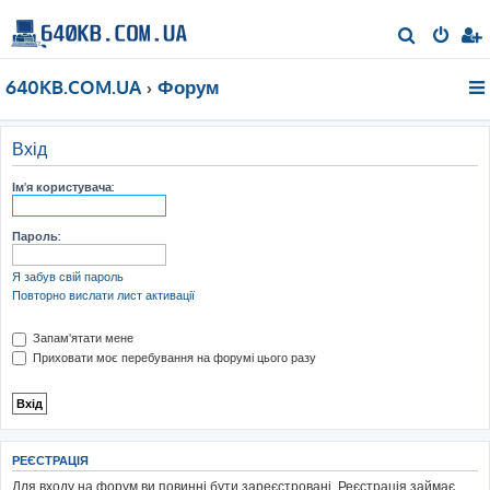
П
о
640KB.COM.UA
Форум
ш
у
к
Вхід
Ім'я користувача:
Пароль:
Я забув свій пароль
Повторно вислати лист активації
Запам'ятати мене
Приховати моє перебування на форумі цього разу
РЕЄСТРАЦІЯ
Для входу на форум ви повинні бути зареєстровані. Реєстрація займає