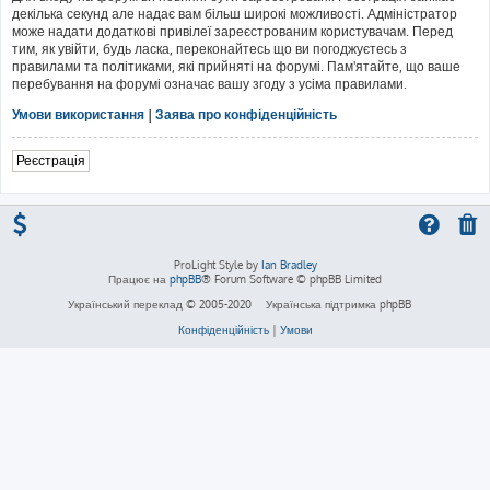
декілька секунд але надає вам більш широкі можливості. Адміністратор
може надати додаткові привілеї зареєстрованим користувачам. Перед
тим, як увійти, будь ласка, переконайтесь що ви погоджуєтесь з
правилами та політиками, які прийняті на форумі. Пам'ятайте, що ваше
перебування на форумі означає вашу згоду з усіма правилами.
Умови використання
|
Заява про конфіденційність
Реєстрація
ProLight Style by
Ian Bradley
Працює на
phpBB
® Forum Software © phpBB Limited
Український переклад © 2005-2020
Українська підтримка phpBB
Конфіденційність
|
Умови