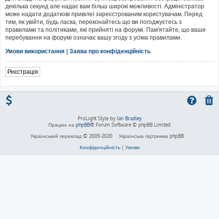
декілька секунд але надає вам більш широкі можливості. Адміністратор
може надати додаткові привілеї зареєстрованим користувачам. Перед
тим, як увійти, будь ласка, переконайтесь що ви погоджуєтесь з
правилами та політиками, які прийняті на форумі. Пам'ятайте, що ваше
перебування на форумі означає вашу згоду з усіма правилами.
Умови використання
|
Заява про конфіденційність
Реєстрація
ProLight Style by
Ian Bradley
Працює на
phpBB
® Forum Software © phpBB Limited
Український переклад © 2005-2020
Українська підтримка phpBB
Конфіденційність
|
Умови