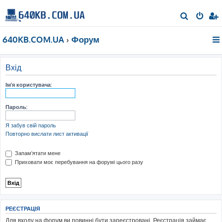
П
о
640KB.COM.UA
Форум
ш
у
к
Вхід
Ім'я користувача:
Пароль:
Я забув свій пароль
Повторно вислати лист активації
Запам'ятати мене
Приховати моє перебування на форумі цього разу
РЕЄСТРАЦІЯ
Для входу на форум ви повинні бути зареєстровані. Реєстрація займає