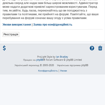
декілька секунд але надає вам більш широкі можливості. Адміністратор
може надати додаткові привілеї зареєстрованим користувачам. Перед
тим, як увійти, будь ласка, переконайтесь що ви погоджуєтесь з
правилами та політиками, які прийняті на форумі. Пам'ятайте, що ваше
перебування на форумі означає вашу згоду з усіма правилами.
Умови використання
|
Заява про конфіденційність
Реєстрація
ProLight Style by
Ian Bradley
Працює на
phpBB
® Forum Software © phpBB Limited
Український переклад © 2005-2020
Українська підтримка phpBB
Конфіденційність
|
Умови