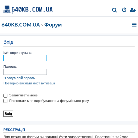
П
о
640KB.COM.UA
Форум
ш
у
к
Вхід
Ім'я користувача:
Пароль:
Я забув свій пароль
Повторно вислати лист активації
Запам'ятати мене
Приховати моє перебування на форумі цього разу
РЕЄСТРАЦІЯ
Для входу на форум ви повинні бути зареєстровані. Реєстрація займає