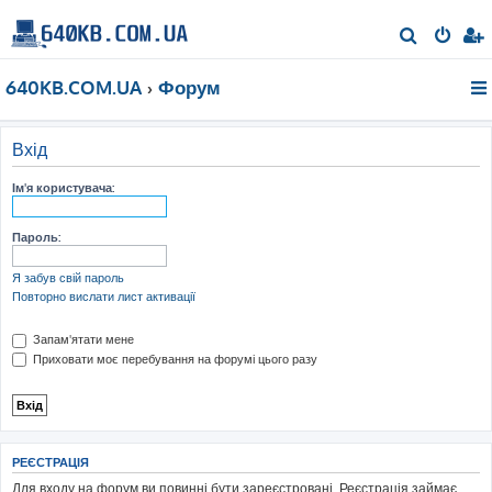
П
о
640KB.COM.UA
Форум
ш
у
к
Вхід
Ім'я користувача:
Пароль:
Я забув свій пароль
Повторно вислати лист активації
Запам'ятати мене
Приховати моє перебування на форумі цього разу
РЕЄСТРАЦІЯ
Для входу на форум ви повинні бути зареєстровані. Реєстрація займає