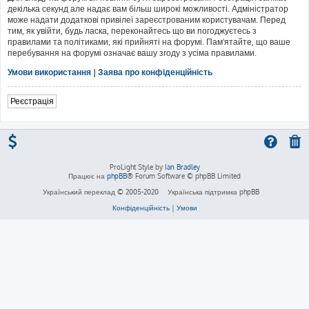
декілька секунд але надає вам більш широкі можливості. Адміністратор
може надати додаткові привілеї зареєстрованим користувачам. Перед
тим, як увійти, будь ласка, переконайтесь що ви погоджуєтесь з
правилами та політиками, які прийняті на форумі. Пам'ятайте, що ваше
перебування на форумі означає вашу згоду з усіма правилами.
Умови використання
|
Заява про конфіденційність
Реєстрація
ProLight Style by
Ian Bradley
Працює на
phpBB
® Forum Software © phpBB Limited
Український переклад © 2005-2020
Українська підтримка phpBB
Конфіденційність
|
Умови