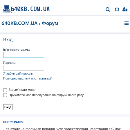
П
о
640KB.COM.UA
Форум
ш
у
к
Вхід
Ім'я користувача:
Пароль:
Я забув свій пароль
Повторно вислати лист активації
Запам'ятати мене
Приховати моє перебування на форумі цього разу
РЕЄСТРАЦІЯ
Для входу на форум ви повинні бути зареєстровані. Реєстрація займає