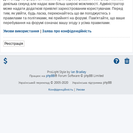
декілька секунд але надає вам більш широкі можливості. Адміністратор
може надати додаткові привілеї зареєстрованим користувачам. Перед
тим, як увійти, будь ласка, переконайтесь що ви погоджуєтесь з
правилами та політиками, які прийняті на форумі. Пам'ятайте, що ваше
перебування на форумі означає вашу згоду з усіма правилами.
Умови використання
|
Заява про конфіденційність
Реєстрація
ProLight Style by
Ian Bradley
Працює на
phpBB
® Forum Software © phpBB Limited
Український переклад © 2005-2020
Українська підтримка phpBB
Конфіденційність
|
Умови