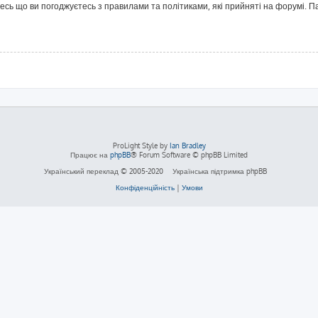
йтесь що ви погоджуєтесь з правилами та політиками, які прийняті на форумі.
ProLight Style by
Ian Bradley
Працює на
phpBB
® Forum Software © phpBB Limited
Український переклад © 2005-2020
Українська підтримка phpBB
Конфіденційність
|
Умови