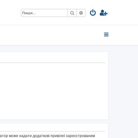
Пошук
Розширений пошук
тратор може надати додаткові привілеї зареєстрованим