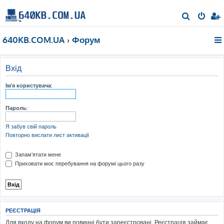
П
о
640KB.COM.UA
Форум
ш
у
к
Вхід
Ім'я користувача:
Пароль:
Я забув свій пароль
Повторно вислати лист активації
Запам'ятати мене
Приховати моє перебування на форумі цього разу
РЕЄСТРАЦІЯ
Для входу на форум ви повинні бути зареєстровані. Реєстрація займає