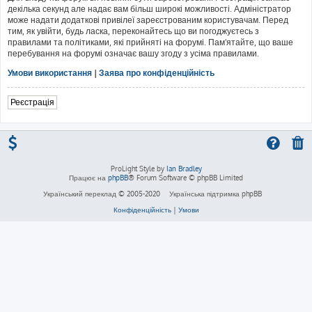
декілька секунд але надає вам більш широкі можливості. Адміністратор
може надати додаткові привілеї зареєстрованим користувачам. Перед
тим, як увійти, будь ласка, переконайтесь що ви погоджуєтесь з
правилами та політиками, які прийняті на форумі. Пам'ятайте, що ваше
перебування на форумі означає вашу згоду з усіма правилами.
Умови використання
|
Заява про конфіденційність
Реєстрація
ProLight Style by
Ian Bradley
Працює на
phpBB
® Forum Software © phpBB Limited
Український переклад © 2005-2020
Українська підтримка phpBB
Конфіденційність
|
Умови