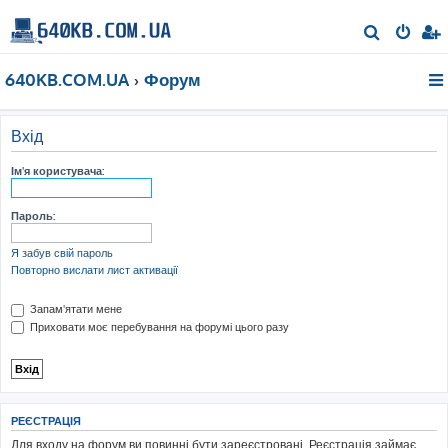
П
о
640KB.COM.UA
Форум
ш
у
к
Вхід
Ім'я користувача:
Пароль:
Я забув свій пароль
Повторно вислати лист активації
Запам'ятати мене
Приховати моє перебування на форумі цього разу
РЕЄСТРАЦІЯ
Для входу на форум ви повинні бути зареєстровані. Реєстрація займає