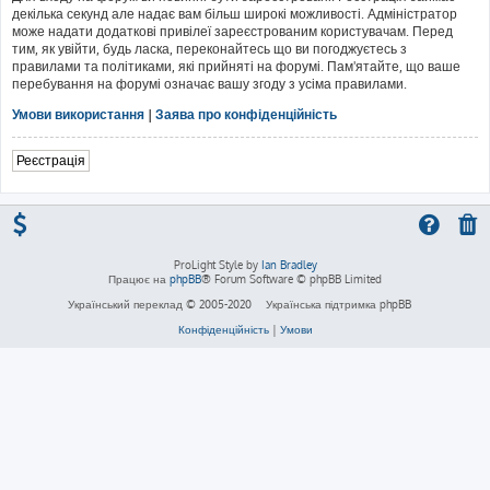
декілька секунд але надає вам більш широкі можливості. Адміністратор
може надати додаткові привілеї зареєстрованим користувачам. Перед
тим, як увійти, будь ласка, переконайтесь що ви погоджуєтесь з
правилами та політиками, які прийняті на форумі. Пам'ятайте, що ваше
перебування на форумі означає вашу згоду з усіма правилами.
Умови використання
|
Заява про конфіденційність
Реєстрація
ProLight Style by
Ian Bradley
Працює на
phpBB
® Forum Software © phpBB Limited
Український переклад © 2005-2020
Українська підтримка phpBB
Конфіденційність
|
Умови