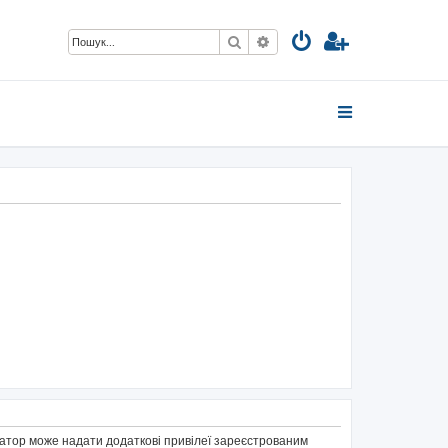
Пошук
Розширений пошук
тратор може надати додаткові привілеї зареєстрованим