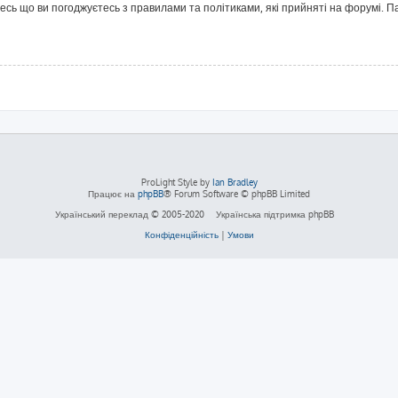
йтесь що ви погоджуєтесь з правилами та політиками, які прийняті на форумі.
ProLight Style by
Ian Bradley
Працює на
phpBB
® Forum Software © phpBB Limited
Український переклад © 2005-2020
Українська підтримка phpBB
Конфіденційність
|
Умови