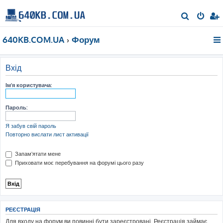
П
о
640KB.COM.UA
Форум
ш
у
к
Вхід
Ім'я користувача:
Пароль:
Я забув свій пароль
Повторно вислати лист активації
Запам'ятати мене
Приховати моє перебування на форумі цього разу
РЕЄСТРАЦІЯ
Для входу на форум ви повинні бути зареєстровані. Реєстрація займає