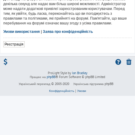
декілька секунд але надає вам більш широкі можливості. Адміністратор
може надати додаткові привілеї зареєстрованим користувачам. Перед
тим, як увійти, будь ласка, переконайтесь що ви погоджуєтесь з
правилами та політиками, які прийняті на форумі. Пам'ятайте, що ваше
перебування на форумі означає вашу згоду з усіма правилами.
Умови використання
|
Заява про конфіденційність
Реєстрація
ProLight Style by
Ian Bradley
Працює на
phpBB
® Forum Software © phpBB Limited
Український переклад © 2005-2020
Українська підтримка phpBB
Конфіденційність
|
Умови