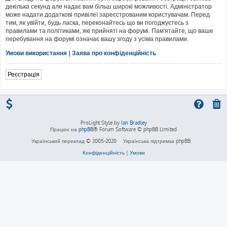
декілька секунд але надає вам більш широкі можливості. Адміністратор
може надати додаткові привілеї зареєстрованим користувачам. Перед
тим, як увійти, будь ласка, переконайтесь що ви погоджуєтесь з
правилами та політиками, які прийняті на форумі. Пам'ятайте, що ваше
перебування на форумі означає вашу згоду з усіма правилами.
Умови використання
|
Заява про конфіденційність
Реєстрація
ProLight Style by
Ian Bradley
Працює на
phpBB
® Forum Software © phpBB Limited
Український переклад © 2005-2020
Українська підтримка phpBB
Конфіденційність
|
Умови