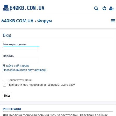
П
о
640KB.COM.UA
Форум
ш
у
к
Вхід
Ім'я користувача:
Пароль:
Я забув свій пароль
Повторно вислати лист активації
Запам'ятати мене
Приховати моє перебування на форумі цього разу
РЕЄСТРАЦІЯ
Для входу на форум ви повинні бути зареєстровані. Реєстрація займає