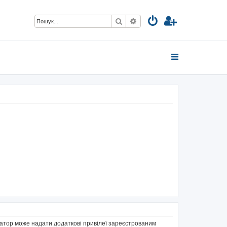
Пошук
Розширений пошук
тратор може надати додаткові привілеї зареєстрованим