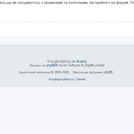
йтесь що ви погоджуєтесь з правилами та політиками, які прийняті на форумі.
ProLight Style by
Ian Bradley
Працює на
phpBB
® Forum Software © phpBB Limited
Український переклад © 2005-2020
Українська підтримка phpBB
Конфіденційність
|
Умови