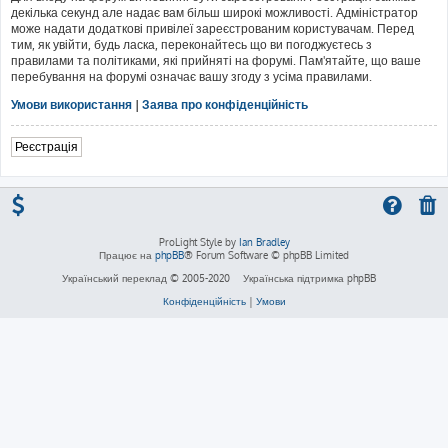
декілька секунд але надає вам більш широкі можливості. Адміністратор
може надати додаткові привілеї зареєстрованим користувачам. Перед
тим, як увійти, будь ласка, переконайтесь що ви погоджуєтесь з
правилами та політиками, які прийняті на форумі. Пам'ятайте, що ваше
перебування на форумі означає вашу згоду з усіма правилами.
Умови використання
|
Заява про конфіденційність
Реєстрація
ProLight Style by
Ian Bradley
Працює на
phpBB
® Forum Software © phpBB Limited
Український переклад © 2005-2020
Українська підтримка phpBB
Конфіденційність
|
Умови