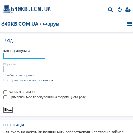
П
о
640KB.COM.UA
Форум
ш
у
к
Вхід
Ім'я користувача:
Пароль:
Я забув свій пароль
Повторно вислати лист активації
Запам'ятати мене
Приховати моє перебування на форумі цього разу
РЕЄСТРАЦІЯ
Для входу на форум ви повинні бути зареєстровані. Реєстрація займає