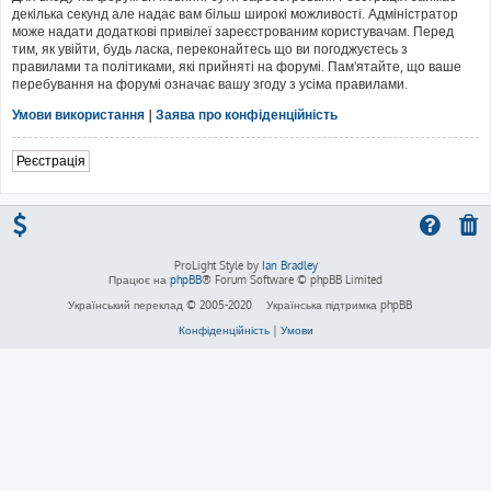
декілька секунд але надає вам більш широкі можливості. Адміністратор
може надати додаткові привілеї зареєстрованим користувачам. Перед
тим, як увійти, будь ласка, переконайтесь що ви погоджуєтесь з
правилами та політиками, які прийняті на форумі. Пам'ятайте, що ваше
перебування на форумі означає вашу згоду з усіма правилами.
Умови використання
|
Заява про конфіденційність
Реєстрація
ProLight Style by
Ian Bradley
Працює на
phpBB
® Forum Software © phpBB Limited
Український переклад © 2005-2020
Українська підтримка phpBB
Конфіденційність
|
Умови