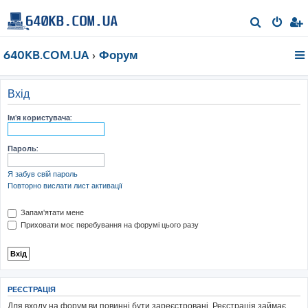
П
о
640KB.COM.UA
Форум
ш
у
к
Вхід
Ім'я користувача:
Пароль:
Я забув свій пароль
Повторно вислати лист активації
Запам'ятати мене
Приховати моє перебування на форумі цього разу
РЕЄСТРАЦІЯ
Для входу на форум ви повинні бути зареєстровані. Реєстрація займає