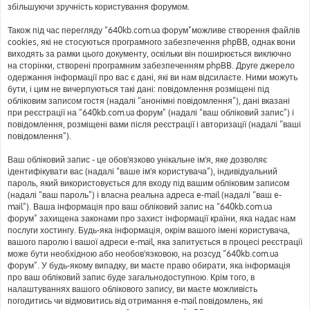
збільшуючи зручність користування форумом.
Також під час перегляду “640kb.com.ua форум”можливе створення файлів
cookies, які не стосуються програмного забезпечення phpBB, однак вони
виходять за рамки цього документу, оскільки він поширюється виключно
на сторінки, створені програмним забезпеченням phpBB. Друге джерело
одержання інформації про вас є дані, які ви нам відсилаєте. Ними можуть
бути, і цим не вичерпуються такі дані: повідомлення розміщені під
обліковим записом гостя (надалі “анонімні повідомлення”), дані вказані
при реєстрації на “640kb.com.ua форум” (надалі “ваш обліковий запис”) і
повідомлення, розміщені вами після реєстрації і авторизації (надалі “ваші
повідомлення”).
Ваш обліковий запис - це обов'язково унікальне ім'я, яке дозволяє
ідентифікувати вас (надалі “ваше ім'я користувача”), індивідуальний
пароль, який використовується для входу під вашим обліковим записом
(надалі “ваш пароль”) і власна реальна адреса e-mail (надалі “ваш e-
mail”). Ваша інформація про ваш обліковий запис на “640kb.com.ua
форум” захищена законами про захист інформації країни, яка надає нам
послуги хостингу. Будь-яка інформація, окрім вашого імені користувача,
вашого паролю і вашої адреси e-mail, яка запитується в процесі реєстрації
може бути необхідною або необов'язковою, на розсуд “640kb.com.ua
форум”. У будь-якому випадку, ви маєте право обирати, яка інформація
про ваш обліковий запис буде загальнодоступною. Крім того, в
налаштуваннях вашого облікового запису, ви маєте можливість
погодитись чи відмовитись від отримання e-mail повідомлень, які