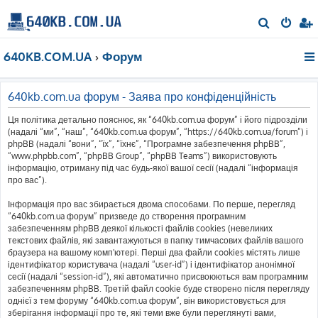
П
о
640KB.COM.UA
Форум
ш
у
к
640kb.com.ua форум - Заява про конфіденційність
Ця політика детально пояснює, як “640kb.com.ua форум” і його підрозділи
(надалі “ми”, “наш”, “640kb.com.ua форум”, “https://640kb.com.ua/forum”) і
phpBB (надалі “вони”, “їх”, “їхнє”, “Програмне забезпечення phpBB”,
“www.phpbb.com”, “phpBB Group”, “phpBB Teams”) використовують
інформацію, отриману під час будь-якої вашої сесії (надалі “інформація
про вас”).
Інформація про вас збирається двома способами. По перше, перегляд
“640kb.com.ua форум” призведе до створення програмним
забезпеченням phpBB деякої кількості файлів cookies (невеликих
текстових файлів, які завантажуються в папку тимчасових файлів вашого
браузера на вашому комп'ютері. Перші два файли cookies містять лише
ідентифікатор користувача (надалі “user-id”) і ідентифікатор анонімної
сесії (надалі “session-id”), які автоматично присвоюються вам програмним
забезпеченням phpBB. Третій файл cookie буде створено після перегляду
однієї з тем форуму “640kb.com.ua форум”, він використовується для
зберігання інформації про те, які теми вже були переглянуті вами,