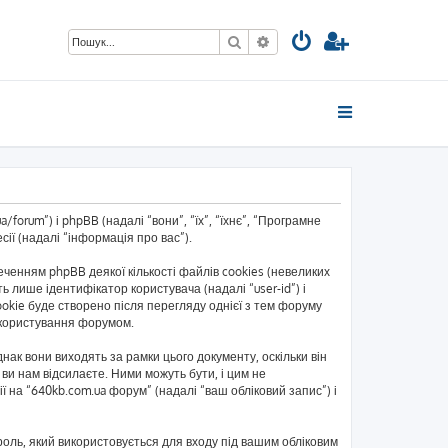
Пошук
Розширений пошук
forum”) і phpBB (надалі “вони”, “їх”, “їхнє”, “Програмне
ії (надалі “інформація про вас”).
енням phpBB деякої кількості файлів cookies (невеликих
 лише ідентифікатор користувача (надалі “user-id”) і
okie буде створено після перегляду однієї з тем форуму
ь користування форумом.
ак вони виходять за рамки цього документу, оскільки він
ви нам відсилаєте. Ними можуть бути, і цим не
ї на “640kb.com.ua форум” (надалі “ваш обліковий запис”) і
ароль, який використовується для входу під вашим обліковим