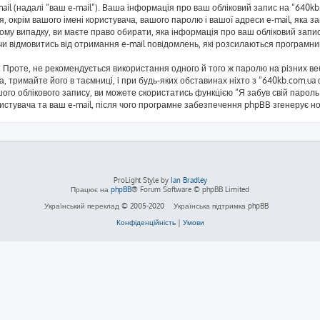
mail (надалі “ваш e-mail”). Ваша інформація про ваш обліковий запис на “640
я, окрім вашого імені користувача, вашого паролю і вашої адреси e-mail, яка 
кому випадку, ви маєте право обирати, яка інформація про ваш обліковий запи
 чи відмовитись від отримання e-mail повідомлень, які розсилаються програм
Проте, не рекомендується використання одного й того ж паролю на різних ве
а, тримайте його в таємниці, і при будь-яких обставинах ніхто з “640kb.com.ua
ого облікового запису, ви можете скористатись функцією “Я забув свій паро
ристувача та ваш e-mail, після чого програмне забезпечення phpBB згенерує н
ProLight Style by
Ian Bradley
Працює на
phpBB
® Forum Software © phpBB Limited
Український переклад © 2005-2020
Українська підтримка phpBB
Конфіденційність
|
Умови