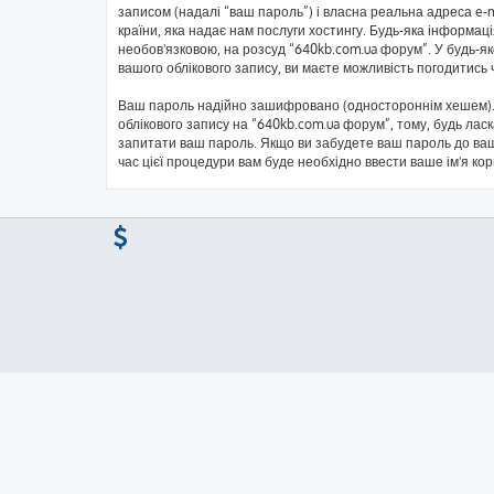
записом (надалі “ваш пароль”) і власна реальна адреса e-
країни, яка надає нам послуги хостингу. Будь-яка інформаці
необов'язковою, на розсуд “640kb.com.ua форум”. У будь-я
вашого облікового запису, ви маєте можливість погодитись
Ваш пароль надійно зашифровано (одностороннім хешем). 
облікового запису на “640kb.com.ua форум”, тому, будь ласк
запитати ваш пароль. Якщо ви забудете ваш пароль до ваш
час цієї процедури вам буде необхідно ввести ваше ім'я ко