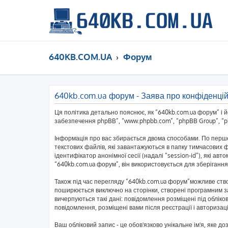
640KB.COM.UA
Форум
640kb.com.ua форум - Заява про конфіденцій
Ця політика детально пояснює, як “640kb.com.ua форум” і йог
забезпечення phpBB”, “www.phpbb.com”, “phpBB Group”, “php
Інформація про вас збирається двома способами. По перше
текстових файлів, які завантажуються в папку тимчасових ф
ідентифікатор анонімної сесії (надалі “session-id”), які 
“640kb.com.ua форум”, він використовується для зберігання
Також під час перегляду “640kb.com.ua форум”можливе ство
поширюється виключно на сторінки, створені програмним за
вичерпуються такі дані: повідомлення розміщені під обліков
повідомлення, розміщені вами після реєстрації і авторизаці
Ваш обліковий запис - це обов'язково унікальне ім'я, яке д