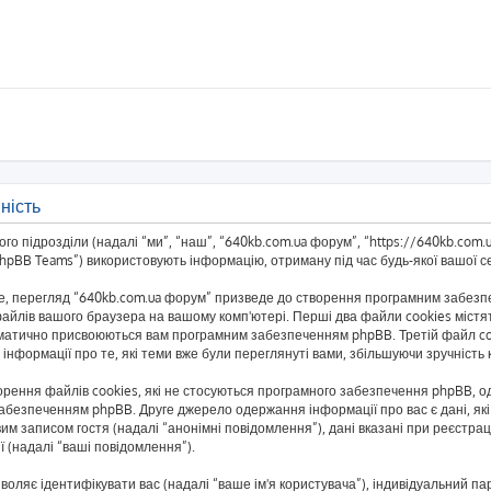
ність
о підрозділи (надалі “ми”, “наш”, “640kb.com.ua форум”, “https://640kb.com.ua/
BB Teams”) використовують інформацію, отриману під час будь-якої вашої сес
, перегляд “640kb.com.ua форум” призведе до створення програмним забезпеч
айлів вашого браузера на вашому комп'ютері. Перші два файли cookies містять
автоматично присвоюються вам програмним забезпеченням phpBB. Третій файл co
 інформації про те, які теми вже були переглянуті вами, збільшуючи зручніст
рення файлів cookies, які не стосуються програмного забезпечення phpBB, одн
безпеченням phpBB. Друге джерело одержання інформації про вас є дані, які 
им записом гостя (надалі “анонімні повідомлення”), дані вказані при реєстраці
ї (надалі “ваші повідомлення”).
озволяє ідентифікувати вас (надалі “ваше ім'я користувача”), індивідуальний п