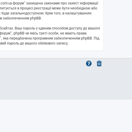
kb.com.ua форум” захищена законами про захист інформації
запитується в процесі реєстрації може бути необхідною або
с буде загальнодоступною. Крім того, в налаштуваннях
ним забезпеченням phpBB.
бсайтах. Ваш пароль є єдиним способом доступу до вашого
 форум”, phpBB чи якісь треті особи, не мають права
ль”, яка передбачена програмним забезпеченням phpBB. Під
овий пароль до вашого облікового запису.