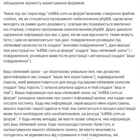
збільшуючи зручність користування форумом.
Також під час перегляду “640kb.com.ua форум”можливе створення файлів
cookies, які не стосуються програмного забезпечення phpBB, однак вони
виходять за рамки цього документу, оскільки він поширюється виключно
на сторінки, створені програмним забезпеченням phpBB. Друге джерело
одержання інформації про вас є дані, які ви нам відсилаєте. Ними можуть
бути, і цим не вичерпуються такі дані: повідомлення розміщені під
обліковим записом гостя (надалі “анонімні повідомлення”), дані вказані
при реєстрації на “640kb.com.ua форум” (надалі “ваш обліковий запис”) і
повідомлення, розміщені вами після реєстрації і авторизації (надалі “ваші
повідомлення”).
Ваш обліковий запис - це обов'язково унікальне ім'я, яке дозволяє
ідентифікувати вас (надалі “ваше ім'я користувача”), індивідуальний
пароль, який використовується для входу під вашим обліковим записом
(надалі “ваш пароль”) і власна реальна адреса e-mail (надалі “ваш e-
mail”). Ваша інформація про ваш обліковий запис на “640kb.com.ua
форум” захищена законами про захист інформації країни, яка надає нам
послуги хостингу. Будь-яка інформація, окрім вашого імені користувача,
вашого паролю і вашої адреси e-mail, яка запитується в процесі реєстрації
може бути необхідною або необов'язковою, на розсуд “640kb.com.ua
форум”. У будь-якому випадку, ви маєте право обирати, яка інформація
про ваш обліковий запис буде загальнодоступною. Крім того, в
налаштуваннях вашого облікового запису, ви маєте можливість
погодитись чи відмовитись від отримання e-mail повідомлень, які