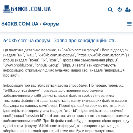
П
о
640KB.COM.UA
Форум
ш
у
к
640kb.com.ua форум - Заява про конфіденційність
Ця політика детально пояснює, як “640kb.com.ua форум” і його підрозділи
(надалі “ми”, “наш”, “640kb.com.ua форум”, “https://640kb.com.ua/forum”) і
phpBB (надалі “вони”, “їх”, “їхнє”, “Програмне забезпечення phpBB”,
“www.phpbb.com”, “phpBB Group”, “phpBB Teams”) використовують
інформацію, отриману під час будь-якої вашої сесії (надалі “інформація
про вас”).
Інформація про вас збирається двома способами. По перше, перегляд
“640kb.com.ua форум” призведе до створення програмним
забезпеченням phpBB деякої кількості файлів cookies (невеликих
текстових файлів, які завантажуються в папку тимчасових файлів вашого
браузера на вашому комп'ютері. Перші два файли cookies містять лише
ідентифікатор користувача (надалі “user-id”) і ідентифікатор анонімної
сесії (надалі “session-id”), які автоматично присвоюються вам програмним
забезпеченням phpBB. Третій файл cookie буде створено після перегляду
однієї з тем форуму “640kb.com.ua форум”, він використовується для
зберігання інформації про те, які теми вже були переглянуті вами,