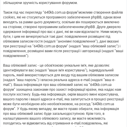
збільшуючи зручність користування форумом.
Також під час перегляду “640kb.com.ua форум”можливе створення файлів
cookies, які не стосуються програмного забезпечення phpBB, однак вони
виходять за рамки цього документу, оскільки він поширюється виключно
на сторінки, створені програмним забезпеченням phpBB. Друге джерело
одержання інформації про вас є дані, які ви нам відсилаєте. Ними можуть
бути, і цим не вичерпуються такі дані: повідомлення розміщені під
обліковим записом гостя (надалі “анонімні повідомлення”), дані вказані
при реєстрації на “640kb.com.ua форум” (надалі “ваш обліковий запис”) і
повідомлення, розміщені вами після реєстрації і авторизації (надалі “ваші
повідомлення”).
Ваш обліковий запис - це обов'язково унікальне ім'я, яке дозволяє
ідентифікувати вас (надалі “ваше ім'я користувача”), індивідуальний
пароль, який використовується для входу під вашим обліковим записом
(надалі “ваш пароль”) і власна реальна адреса e-mail (надалі “ваш e-
mail”). Ваша інформація про ваш обліковий запис на “640kb.com.ua
форум” захищена законами про захист інформації країни, яка надає нам
послуги хостингу. Будь-яка інформація, окрім вашого імені користувача,
вашого паролю і вашої адреси e-mail, яка запитується в процесі реєстрації
може бути необхідною або необов'язковою, на розсуд “640kb.com.ua
форум”. У будь-якому випадку, ви маєте право обирати, яка інформація
про ваш обліковий запис буде загальнодоступною. Крім того, в
налаштуваннях вашого облікового запису, ви маєте можливість
погодитись чи відмовитись від отримання e-mail повідомлень, які