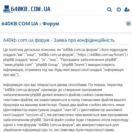
П
о
640KB.COM.UA
Форум
ш
у
к
640kb.com.ua форум - Заява про конфіденційність
Ця політика детально пояснює, як “640kb.com.ua форум” і його підрозділи
(надалі “ми”, “наш”, “640kb.com.ua форум”, “https://640kb.com.ua/forum”) і
phpBB (надалі “вони”, “їх”, “їхнє”, “Програмне забезпечення phpBB”,
“www.phpbb.com”, “phpBB Group”, “phpBB Teams”) використовують
інформацію, отриману під час будь-якої вашої сесії (надалі “інформація
про вас”).
Інформація про вас збирається двома способами. По перше, перегляд
“640kb.com.ua форум” призведе до створення програмним
забезпеченням phpBB деякої кількості файлів cookies (невеликих
текстових файлів, які завантажуються в папку тимчасових файлів вашого
браузера на вашому комп'ютері. Перші два файли cookies містять лише
ідентифікатор користувача (надалі “user-id”) і ідентифікатор анонімної
сесії (надалі “session-id”), які автоматично присвоюються вам програмним
забезпеченням phpBB. Третій файл cookie буде створено після перегляду
однієї з тем форуму “640kb.com.ua форум”, він використовується для
зберігання інформації про те, які теми вже були переглянуті вами,