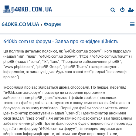
П
о
640KB.COM.UA
Форум
ш
у
к
640kb.com.ua форум - Заява про конфіденційність
Ця політика детально пояснює, як “640kb.com.ua форум” і його підрозділи
(надалі “ми”, “наш”, “640kb.com.ua форум”, “https://640kb.com.ua/forum”) і
phpBB (надалі “вони”, “їх”, “їхнє”, “Програмне забезпечення phpBB”,
“www.phpbb.com”, “phpBB Group”, “phpBB Teams”) використовують
інформацію, отриману під час будь-якої вашої сесії (надалі “інформація
про вас”).
Інформація про вас збирається двома способами. По перше, перегляд
“640kb.com.ua форум” призведе до створення програмним
забезпеченням phpBB деякої кількості файлів cookies (невеликих
текстових файлів, які завантажуються в папку тимчасових файлів вашого
браузера на вашому комп'ютері. Перші два файли cookies містять лише
ідентифікатор користувача (надалі “user-id”) і ідентифікатор анонімної
сесії (надалі “session-id”), які автоматично присвоюються вам програмним
забезпеченням phpBB. Третій файл cookie буде створено після перегляду
однієї з тем форуму “640kb.com.ua форум”, він використовується для
зберігання інформації про те, які теми вже були переглянуті вами,