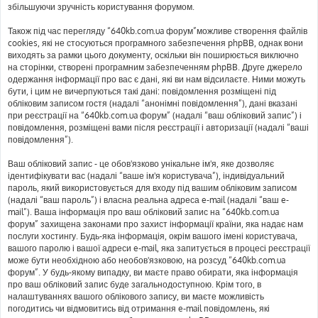
збільшуючи зручність користування форумом.
Також під час перегляду “640kb.com.ua форум”можливе створення файлів
cookies, які не стосуються програмного забезпечення phpBB, однак вони
виходять за рамки цього документу, оскільки він поширюється виключно
на сторінки, створені програмним забезпеченням phpBB. Друге джерело
одержання інформації про вас є дані, які ви нам відсилаєте. Ними можуть
бути, і цим не вичерпуються такі дані: повідомлення розміщені під
обліковим записом гостя (надалі “анонімні повідомлення”), дані вказані
при реєстрації на “640kb.com.ua форум” (надалі “ваш обліковий запис”) і
повідомлення, розміщені вами після реєстрації і авторизації (надалі “ваші
повідомлення”).
Ваш обліковий запис - це обов'язково унікальне ім'я, яке дозволяє
ідентифікувати вас (надалі “ваше ім'я користувача”), індивідуальний
пароль, який використовується для входу під вашим обліковим записом
(надалі “ваш пароль”) і власна реальна адреса e-mail (надалі “ваш e-
mail”). Ваша інформація про ваш обліковий запис на “640kb.com.ua
форум” захищена законами про захист інформації країни, яка надає нам
послуги хостингу. Будь-яка інформація, окрім вашого імені користувача,
вашого паролю і вашої адреси e-mail, яка запитується в процесі реєстрації
може бути необхідною або необов'язковою, на розсуд “640kb.com.ua
форум”. У будь-якому випадку, ви маєте право обирати, яка інформація
про ваш обліковий запис буде загальнодоступною. Крім того, в
налаштуваннях вашого облікового запису, ви маєте можливість
погодитись чи відмовитись від отримання e-mail повідомлень, які