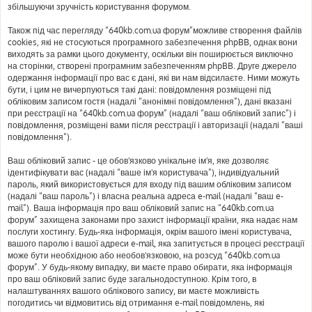
збільшуючи зручність користування форумом.
Також під час перегляду “640kb.com.ua форум”можливе створення файлів
cookies, які не стосуються програмного забезпечення phpBB, однак вони
виходять за рамки цього документу, оскільки він поширюється виключно
на сторінки, створені програмним забезпеченням phpBB. Друге джерело
одержання інформації про вас є дані, які ви нам відсилаєте. Ними можуть
бути, і цим не вичерпуються такі дані: повідомлення розміщені під
обліковим записом гостя (надалі “анонімні повідомлення”), дані вказані
при реєстрації на “640kb.com.ua форум” (надалі “ваш обліковий запис”) і
повідомлення, розміщені вами після реєстрації і авторизації (надалі “ваші
повідомлення”).
Ваш обліковий запис - це обов'язково унікальне ім'я, яке дозволяє
ідентифікувати вас (надалі “ваше ім'я користувача”), індивідуальний
пароль, який використовується для входу під вашим обліковим записом
(надалі “ваш пароль”) і власна реальна адреса e-mail (надалі “ваш e-
mail”). Ваша інформація про ваш обліковий запис на “640kb.com.ua
форум” захищена законами про захист інформації країни, яка надає нам
послуги хостингу. Будь-яка інформація, окрім вашого імені користувача,
вашого паролю і вашої адреси e-mail, яка запитується в процесі реєстрації
може бути необхідною або необов'язковою, на розсуд “640kb.com.ua
форум”. У будь-якому випадку, ви маєте право обирати, яка інформація
про ваш обліковий запис буде загальнодоступною. Крім того, в
налаштуваннях вашого облікового запису, ви маєте можливість
погодитись чи відмовитись від отримання e-mail повідомлень, які