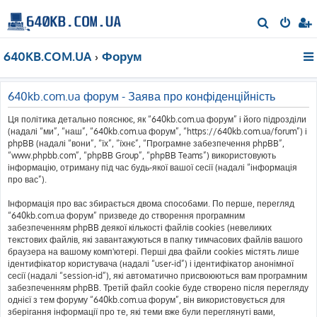
П
о
640KB.COM.UA
Форум
ш
у
к
640kb.com.ua форум - Заява про конфіденційність
Ця політика детально пояснює, як “640kb.com.ua форум” і його підрозділи
(надалі “ми”, “наш”, “640kb.com.ua форум”, “https://640kb.com.ua/forum”) і
phpBB (надалі “вони”, “їх”, “їхнє”, “Програмне забезпечення phpBB”,
“www.phpbb.com”, “phpBB Group”, “phpBB Teams”) використовують
інформацію, отриману під час будь-якої вашої сесії (надалі “інформація
про вас”).
Інформація про вас збирається двома способами. По перше, перегляд
“640kb.com.ua форум” призведе до створення програмним
забезпеченням phpBB деякої кількості файлів cookies (невеликих
текстових файлів, які завантажуються в папку тимчасових файлів вашого
браузера на вашому комп'ютері. Перші два файли cookies містять лише
ідентифікатор користувача (надалі “user-id”) і ідентифікатор анонімної
сесії (надалі “session-id”), які автоматично присвоюються вам програмним
забезпеченням phpBB. Третій файл cookie буде створено після перегляду
однієї з тем форуму “640kb.com.ua форум”, він використовується для
зберігання інформації про те, які теми вже були переглянуті вами,