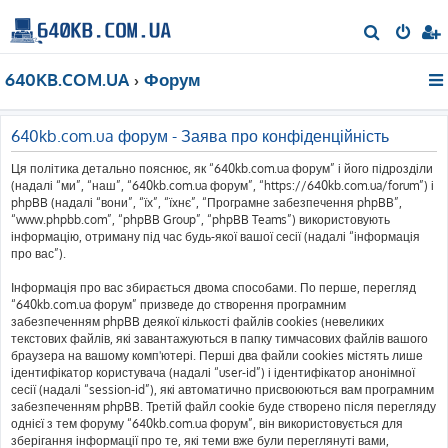
П
о
640KB.COM.UA
Форум
ш
у
к
640kb.com.ua форум - Заява про конфіденційність
Ця політика детально пояснює, як “640kb.com.ua форум” і його підрозділи
(надалі “ми”, “наш”, “640kb.com.ua форум”, “https://640kb.com.ua/forum”) і
phpBB (надалі “вони”, “їх”, “їхнє”, “Програмне забезпечення phpBB”,
“www.phpbb.com”, “phpBB Group”, “phpBB Teams”) використовують
інформацію, отриману під час будь-якої вашої сесії (надалі “інформація
про вас”).
Інформація про вас збирається двома способами. По перше, перегляд
“640kb.com.ua форум” призведе до створення програмним
забезпеченням phpBB деякої кількості файлів cookies (невеликих
текстових файлів, які завантажуються в папку тимчасових файлів вашого
браузера на вашому комп'ютері. Перші два файли cookies містять лише
ідентифікатор користувача (надалі “user-id”) і ідентифікатор анонімної
сесії (надалі “session-id”), які автоматично присвоюються вам програмним
забезпеченням phpBB. Третій файл cookie буде створено після перегляду
однієї з тем форуму “640kb.com.ua форум”, він використовується для
зберігання інформації про те, які теми вже були переглянуті вами,