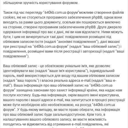
збільшуючи зручність користування форумом.
Також під час перегляду “640kb.com.ua форум”можливе створення файлів
cookies, які не стосуються програмного забезпечення phpBB, однак вони
виходять за рамки цього документу, оскільки він поширюється виключно
на сторінки, створені програмним забезпеченням phpBB. Друге джерело
одержання інформації про вас є дані, які ви нам відсилаєте. Ними можуть
бути, і цим не вичерпуються такі дані: повідомлення розміщені під
обліковим записом гостя (надалі “анонімні повідомлення”), дані вказані
при реєстрації на “640kb.com.ua форум” (надалі “ваш обліковий запис”) і
повідомлення, розміщені вами після реєстрації і авторизації (надалі “ваші
повідомлення”).
Ваш обліковий запис - це обов'язково унікальне ім'я, яке дозволяє
ідентифікувати вас (надалі “ваше ім'я користувача”), індивідуальний
пароль, який використовується для входу під вашим обліковим записом
(надалі “ваш пароль”) і власна реальна адреса e-mail (надалі “ваш e-
mail”). Ваша інформація про ваш обліковий запис на “640kb.com.ua
форум” захищена законами про захист інформації країни, яка надає нам
послуги хостингу. Будь-яка інформація, окрім вашого імені користувача,
вашого паролю і вашої адреси e-mail, яка запитується в процесі реєстрації
може бути необхідною або необов'язковою, на розсуд “640kb.com.ua
форум”. У будь-якому випадку, ви маєте право обирати, яка інформація
про ваш обліковий запис буде загальнодоступною. Крім того, в
налаштуваннях вашого облікового запису, ви маєте можливість
погодитись чи відмовитись від отримання e-mail повідомлень, які