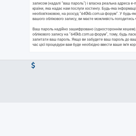
записом (надалі “ваш пароль”) і власна реальна адреса e-
країни, яка надає нам послуги хостингу. Будь-яка інформаці
необов'язковою, на розсуд “640kb.com.ua форум”. У будь-я
вашого облікового запису, ви маєте можливість погодитись
Ваш пароль надійно зашифровано (одностороннім хешем). 
облікового запису на “640kb.com.ua форум”, тому, будь ласк
запитати ваш пароль. Якщо ви забудете ваш пароль до ваш
час цієї процедури вам буде необхідно ввести ваше ім'я ко