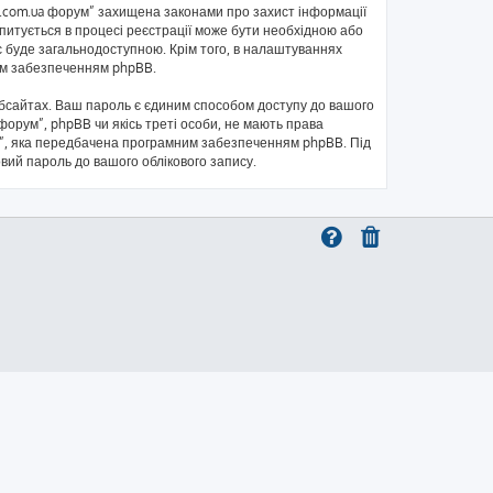
kb.com.ua форум” захищена законами про захист інформації
запитується в процесі реєстрації може бути необхідною або
с буде загальнодоступною. Крім того, в налаштуваннях
ним забезпеченням phpBB.
бсайтах. Ваш пароль є єдиним способом доступу до вашого
 форум”, phpBB чи якісь треті особи, не мають права
ль”, яка передбачена програмним забезпеченням phpBB. Під
овий пароль до вашого облікового запису.