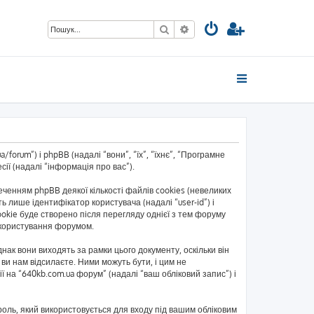
Пошук
Розширений пошук
forum”) і phpBB (надалі “вони”, “їх”, “їхнє”, “Програмне
ії (надалі “інформація про вас”).
енням phpBB деякої кількості файлів cookies (невеликих
 лише ідентифікатор користувача (надалі “user-id”) і
okie буде створено після перегляду однієї з тем форуму
ь користування форумом.
ак вони виходять за рамки цього документу, оскільки він
ви нам відсилаєте. Ними можуть бути, і цим не
ї на “640kb.com.ua форум” (надалі “ваш обліковий запис”) і
ароль, який використовується для входу під вашим обліковим