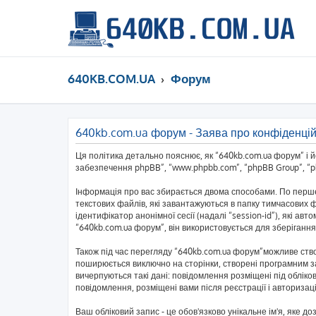
640KB.COM.UA
Форум
640kb.com.ua форум - Заява про конфіденцій
Ця політика детально пояснює, як “640kb.com.ua форум” і йог
забезпечення phpBB”, “www.phpbb.com”, “phpBB Group”, “php
Інформація про вас збирається двома способами. По перше
текстових файлів, які завантажуються в папку тимчасових ф
ідентифікатор анонімної сесії (надалі “session-id”), які 
“640kb.com.ua форум”, він використовується для зберігання
Також під час перегляду “640kb.com.ua форум”можливе ство
поширюється виключно на сторінки, створені програмним за
вичерпуються такі дані: повідомлення розміщені під обліков
повідомлення, розміщені вами після реєстрації і авторизаці
Ваш обліковий запис - це обов'язково унікальне ім'я, яке д