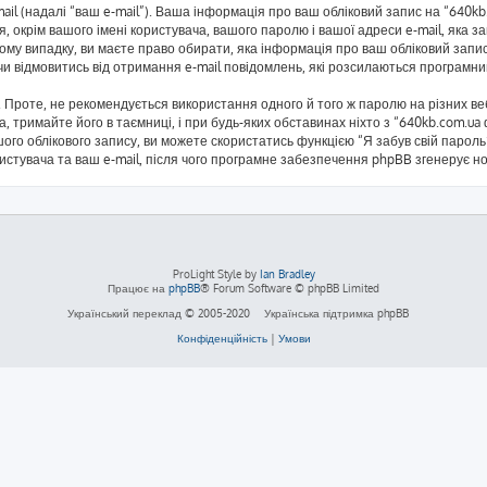
mail (надалі “ваш e-mail”). Ваша інформація про ваш обліковий запис на “640
я, окрім вашого імені користувача, вашого паролю і вашої адреси e-mail, яка 
кому випадку, ви маєте право обирати, яка інформація про ваш обліковий запи
 чи відмовитись від отримання e-mail повідомлень, які розсилаються програм
Проте, не рекомендується використання одного й того ж паролю на різних ве
а, тримайте його в таємниці, і при будь-яких обставинах ніхто з “640kb.com.ua
ого облікового запису, ви можете скористатись функцією “Я забув свій паро
ристувача та ваш e-mail, після чого програмне забезпечення phpBB згенерує н
ProLight Style by
Ian Bradley
Працює на
phpBB
® Forum Software © phpBB Limited
Український переклад © 2005-2020
Українська підтримка phpBB
Конфіденційність
|
Умови