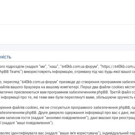
ність
о підрозділи (надалі “ми”, “наш”, “640kb.com.ua форум”, “https://640kb.com.ua/
BB Teams”) використовують інформацію, отриману під час будь-якої вашої сес
, перегляд “640kb.com.ua форум” призведе до створення програмним забезпеч
айлів вашого браузера на вашому комп'ютері. Перші два файли cookies містять
автоматично присвоюються вам програмним забезпеченням phpBB. Третій файл co
 інформації про те, які теми вже були переглянуті вами, збільшуючи зручніст
рення файлів cookies, які не стосуються програмного забезпечення phpBB, одн
безпеченням phpBB. Друге джерело одержання інформації про вас є дані, які 
им записом гостя (надалі “анонімні повідомлення”), дані вказані при реєстраці
ї (надалі “ваші повідомлення”).
озволяє ідентифікувати вас (надалі “ваше ім'я користувача”), індивідуальний п