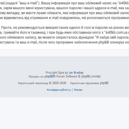
mail (надалі “ваш e-mail”). Ваша інформація про ваш обліковий запис на “640
я, окрім вашого імені користувача, вашого паролю і вашої адреси e-mail, яка 
кому випадку, ви маєте право обирати, яка інформація про ваш обліковий запи
 чи відмовитись від отримання e-mail повідомлень, які розсилаються програм
Проте, не рекомендується використання одного й того ж паролю на різних ве
а, тримайте його в таємниці, і при будь-яких обставинах ніхто з “640kb.com.ua
ого облікового запису, ви можете скористатись функцією “Я забув свій паро
ристувача та ваш e-mail, після чого програмне забезпечення phpBB згенерує н
ProLight Style by
Ian Bradley
Працює на
phpBB
® Forum Software © phpBB Limited
Український переклад © 2005-2020
Українська підтримка phpBB
Конфіденційність
|
Умови