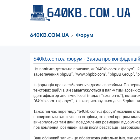
640KB.COM.UA
Форум
640kb.com.ua форум - Заява про конфіденцій
Ця політика детально пояснює, як “640kb.com.ua форум” і йог
забезпечення phpBB”, “www.phpbb.com”, “phpBB Group”, “php
Інформація про вас збирається двома способами. По перше
текстових файлів, які завантажуються в папку тимчасових ф
ідентифікатор анонімної сесії (надалі “session-id”), які 
“640kb.com.ua форум”, він використовується для зберігання
Також під час перегляду “640kb.com.ua форум”можливе ство
поширюється виключно на сторінки, створені програмним за
вичерпуються такі дані: повідомлення розміщені під обліков
повідомлення, розміщені вами після реєстрації і авторизаці
Ваш обліковий запис - це обов'язково унікальне ім'я, яке д