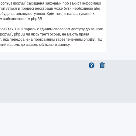
kb.com.ua форум” захищена законами про захист інформації
запитується в процесі реєстрації може бути необхідною або
с буде загальнодоступною. Крім того, в налаштуваннях
ним забезпеченням phpBB.
бсайтах. Ваш пароль є єдиним способом доступу до вашого
 форум”, phpBB чи якісь треті особи, не мають права
ль”, яка передбачена програмним забезпеченням phpBB. Під
овий пароль до вашого облікового запису.