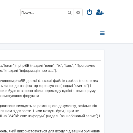
Пошук
Розширений пошук
forum”) і phpBB (надалі “вони”, “їх”, “їхнє”, “Програмне
ії (надалі “інформація про вас”).
енням phpBB деякої кількості файлів cookies (невеликих
 лише ідентифікатор користувача (надалі “user-id”) і
okie буде створено після перегляду однієї з тем форуму
ь користування форумом.
ак вони виходять за рамки цього документу, оскільки він
ви нам відсилаєте. Ними можуть бути, і цим не
ї на “640kb.com.ua форум” (надалі “ваш обліковий запис”) і
ароль, який використовується для входу під вашим обліковим