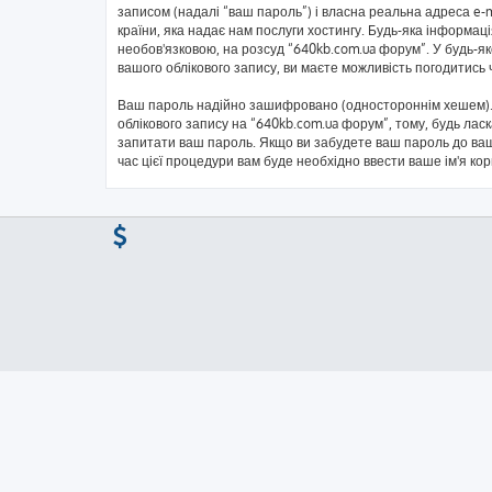
записом (надалі “ваш пароль”) і власна реальна адреса e-
країни, яка надає нам послуги хостингу. Будь-яка інформаці
необов'язковою, на розсуд “640kb.com.ua форум”. У будь-я
вашого облікового запису, ви маєте можливість погодитись
Ваш пароль надійно зашифровано (одностороннім хешем). 
облікового запису на “640kb.com.ua форум”, тому, будь ласк
запитати ваш пароль. Якщо ви забудете ваш пароль до ваш
час цієї процедури вам буде необхідно ввести ваше ім'я ко