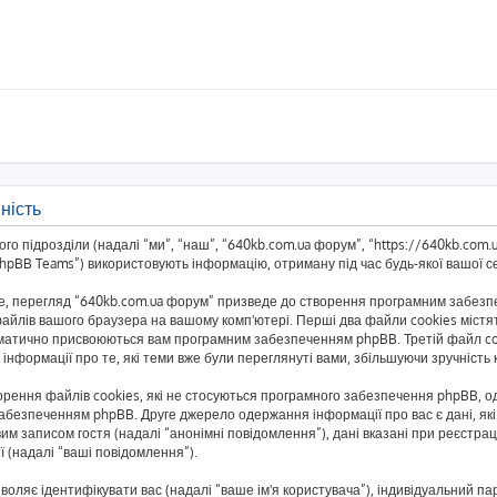
ність
о підрозділи (надалі “ми”, “наш”, “640kb.com.ua форум”, “https://640kb.com.ua/
BB Teams”) використовують інформацію, отриману під час будь-якої вашої сес
, перегляд “640kb.com.ua форум” призведе до створення програмним забезпеч
айлів вашого браузера на вашому комп'ютері. Перші два файли cookies містять
автоматично присвоюються вам програмним забезпеченням phpBB. Третій файл co
 інформації про те, які теми вже були переглянуті вами, збільшуючи зручніст
рення файлів cookies, які не стосуються програмного забезпечення phpBB, одн
безпеченням phpBB. Друге джерело одержання інформації про вас є дані, які 
им записом гостя (надалі “анонімні повідомлення”), дані вказані при реєстраці
ї (надалі “ваші повідомлення”).
озволяє ідентифікувати вас (надалі “ваше ім'я користувача”), індивідуальний п