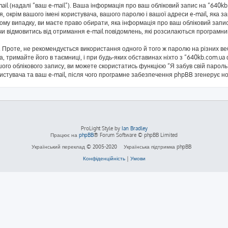
mail (надалі “ваш e-mail”). Ваша інформація про ваш обліковий запис на “640
я, окрім вашого імені користувача, вашого паролю і вашої адреси e-mail, яка 
кому випадку, ви маєте право обирати, яка інформація про ваш обліковий запи
 чи відмовитись від отримання e-mail повідомлень, які розсилаються програм
Проте, не рекомендується використання одного й того ж паролю на різних ве
а, тримайте його в таємниці, і при будь-яких обставинах ніхто з “640kb.com.ua
ого облікового запису, ви можете скористатись функцією “Я забув свій паро
ристувача та ваш e-mail, після чого програмне забезпечення phpBB згенерує н
ProLight Style by
Ian Bradley
Працює на
phpBB
® Forum Software © phpBB Limited
Український переклад © 2005-2020
Українська підтримка phpBB
Конфіденційність
|
Умови