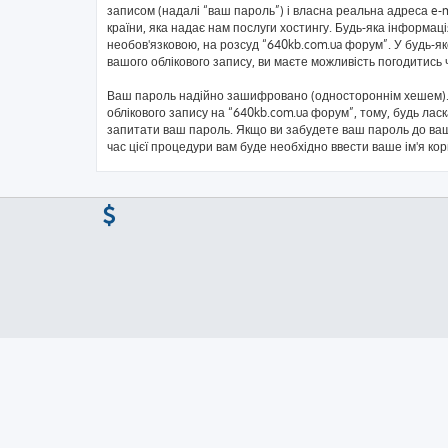
записом (надалі “ваш пароль”) і власна реальна адреса e-
країни, яка надає нам послуги хостингу. Будь-яка інформаці
необов'язковою, на розсуд “640kb.com.ua форум”. У будь-я
вашого облікового запису, ви маєте можливість погодитись
Ваш пароль надійно зашифровано (одностороннім хешем). 
облікового запису на “640kb.com.ua форум”, тому, будь ласк
запитати ваш пароль. Якщо ви забудете ваш пароль до ваш
час цієї процедури вам буде необхідно ввести ваше ім'я ко