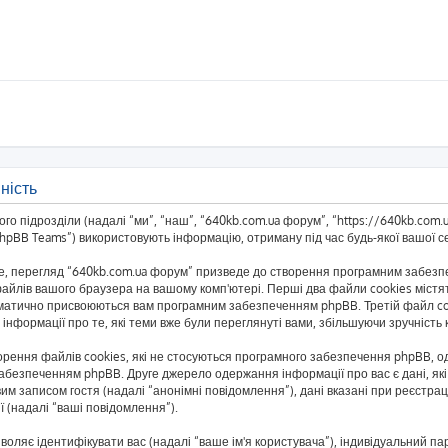
ність
о підрозділи (надалі “ми”, “наш”, “640kb.com.ua форум”, “https://640kb.com.ua/
BB Teams”) використовують інформацію, отриману під час будь-якої вашої сес
, перегляд “640kb.com.ua форум” призведе до створення програмним забезпеч
айлів вашого браузера на вашому комп'ютері. Перші два файли cookies містять
автоматично присвоюються вам програмним забезпеченням phpBB. Третій файл co
 інформації про те, які теми вже були переглянуті вами, збільшуючи зручніст
рення файлів cookies, які не стосуються програмного забезпечення phpBB, одн
безпеченням phpBB. Друге джерело одержання інформації про вас є дані, які 
им записом гостя (надалі “анонімні повідомлення”), дані вказані при реєстраці
ї (надалі “ваші повідомлення”).
озволяє ідентифікувати вас (надалі “ваше ім'я користувача”), індивідуальний п