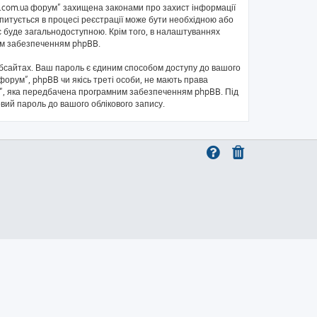
kb.com.ua форум” захищена законами про захист інформації
запитується в процесі реєстрації може бути необхідною або
с буде загальнодоступною. Крім того, в налаштуваннях
ним забезпеченням phpBB.
бсайтах. Ваш пароль є єдиним способом доступу до вашого
 форум”, phpBB чи якісь треті особи, не мають права
ль”, яка передбачена програмним забезпеченням phpBB. Під
овий пароль до вашого облікового запису.