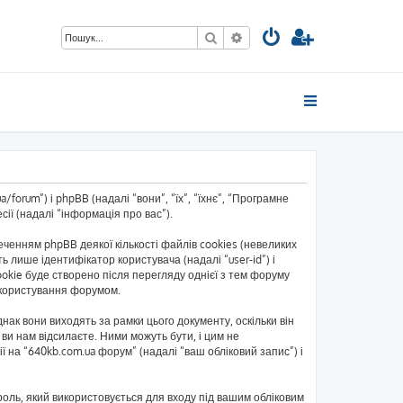
Пошук
Розширений пошук
forum”) і phpBB (надалі “вони”, “їх”, “їхнє”, “Програмне
ії (надалі “інформація про вас”).
енням phpBB деякої кількості файлів cookies (невеликих
 лише ідентифікатор користувача (надалі “user-id”) і
okie буде створено після перегляду однієї з тем форуму
ь користування форумом.
ак вони виходять за рамки цього документу, оскільки він
ви нам відсилаєте. Ними можуть бути, і цим не
ї на “640kb.com.ua форум” (надалі “ваш обліковий запис”) і
ароль, який використовується для входу під вашим обліковим