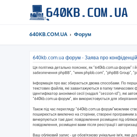
640KB.COM.UA
Форум
640kb.com.ua форум - Заява про конфіденцій
Ця політика детально пояснює, як “640kb.com.ua форум” і йог
забезпечення phpBB”, “www.phpbb.com”, “phpBB Group”, “php
Інформація про вас збирається двома способами. По перше
текстових файлів, які завантажуються в папку тимчасових ф
ідентифікатор анонімної сесії (надалі “session-id”), які 
“640kb.com.ua форум”, він використовується для зберігання
Також під час перегляду “640kb.com.ua форум”можливе ство
поширюється виключно на сторінки, створені програмним за
вичерпуються такі дані: повідомлення розміщені під обліков
повідомлення, розміщені вами після реєстрації і авторизаці
Ваш обліковий запис - це обов'язково унікальне ім'я, яке д