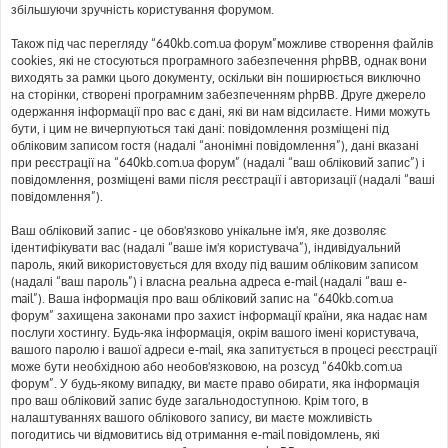
збільшуючи зручність користування форумом.
Також під час перегляду “640kb.com.ua форум”можливе створення файлів
cookies, які не стосуються програмного забезпечення phpBB, однак вони
виходять за рамки цього документу, оскільки він поширюється виключно
на сторінки, створені програмним забезпеченням phpBB. Друге джерело
одержання інформації про вас є дані, які ви нам відсилаєте. Ними можуть
бути, і цим не вичерпуються такі дані: повідомлення розміщені під
обліковим записом гостя (надалі “анонімні повідомлення”), дані вказані
при реєстрації на “640kb.com.ua форум” (надалі “ваш обліковий запис”) і
повідомлення, розміщені вами після реєстрації і авторизації (надалі “ваші
повідомлення”).
Ваш обліковий запис - це обов'язково унікальне ім'я, яке дозволяє
ідентифікувати вас (надалі “ваше ім'я користувача”), індивідуальний
пароль, який використовується для входу під вашим обліковим записом
(надалі “ваш пароль”) і власна реальна адреса e-mail (надалі “ваш e-
mail”). Ваша інформація про ваш обліковий запис на “640kb.com.ua
форум” захищена законами про захист інформації країни, яка надає нам
послуги хостингу. Будь-яка інформація, окрім вашого імені користувача,
вашого паролю і вашої адреси e-mail, яка запитується в процесі реєстрації
може бути необхідною або необов'язковою, на розсуд “640kb.com.ua
форум”. У будь-якому випадку, ви маєте право обирати, яка інформація
про ваш обліковий запис буде загальнодоступною. Крім того, в
налаштуваннях вашого облікового запису, ви маєте можливість
погодитись чи відмовитись від отримання e-mail повідомлень, які