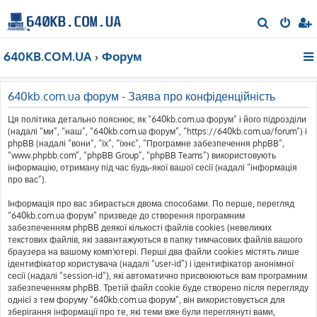
П
о
640KB.COM.UA
Форум
ш
у
к
640kb.com.ua форум - Заява про конфіденційність
Ця політика детально пояснює, як “640kb.com.ua форум” і його підрозділи
(надалі “ми”, “наш”, “640kb.com.ua форум”, “https://640kb.com.ua/forum”) і
phpBB (надалі “вони”, “їх”, “їхнє”, “Програмне забезпечення phpBB”,
“www.phpbb.com”, “phpBB Group”, “phpBB Teams”) використовують
інформацію, отриману під час будь-якої вашої сесії (надалі “інформація
про вас”).
Інформація про вас збирається двома способами. По перше, перегляд
“640kb.com.ua форум” призведе до створення програмним
забезпеченням phpBB деякої кількості файлів cookies (невеликих
текстових файлів, які завантажуються в папку тимчасових файлів вашого
браузера на вашому комп'ютері. Перші два файли cookies містять лише
ідентифікатор користувача (надалі “user-id”) і ідентифікатор анонімної
сесії (надалі “session-id”), які автоматично присвоюються вам програмним
забезпеченням phpBB. Третій файл cookie буде створено після перегляду
однієї з тем форуму “640kb.com.ua форум”, він використовується для
зберігання інформації про те, які теми вже були переглянуті вами,