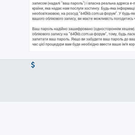
записом (надалі “ваш пароль”) і власна реальна адреса e-
країни, яка надає нам послуги хостингу. Будь-яка інформаці
необов'язковою, на розсуд “640kb.com.ua форум”. У будь-я
вашого облікового запису, ви маєте можливість погодитись
Ваш пароль надійно зашифровано (одностороннім хешем). 
облікового запису на “640kb.com.ua форум”, тому, будь ласк
запитати ваш пароль. Якщо ви забудете ваш пароль до ваш
час цієї процедури вам буде необхідно ввести ваше ім'я ко