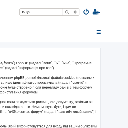
Пошук
Розширений пошук
forum”) і phpBB (надалі “вони”, “їх”, “їхнє”, “Програмне
ії (надалі “інформація про вас”).
енням phpBB деякої кількості файлів cookies (невеликих
 лише ідентифікатор користувача (надалі “user-id”) і
okie буде створено після перегляду однієї з тем форуму
ь користування форумом.
ак вони виходять за рамки цього документу, оскільки він
ви нам відсилаєте. Ними можуть бути, і цим не
ї на “640kb.com.ua форум” (надалі “ваш обліковий запис”) і
ароль, який використовується для входу під вашим обліковим