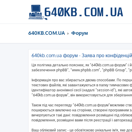
640KB.COM.UA
Форум
640kb.com.ua форум - Заява про конфіденцій
Ця політика детально пояснює, як “640kb.com.ua форум” і йог
забезпечення phpBB”, “www.phpbb.com”, “phpBB Group”, “php
Інформація про вас збирається двома способами. По перше
текстових файлів, які завантажуються в папку тимчасових ф
ідентифікатор анонімної сесії (надалі “session-id”), які 
“640kb.com.ua форум”, він використовується для зберігання
Також під час перегляду “640kb.com.ua форум”можливе ство
поширюється виключно на сторінки, створені програмним за
вичерпуються такі дані: повідомлення розміщені під обліков
повідомлення, розміщені вами після реєстрації і авторизаці
Ваш обліковий запис - це обов'язково унікальне ім'я, яке д