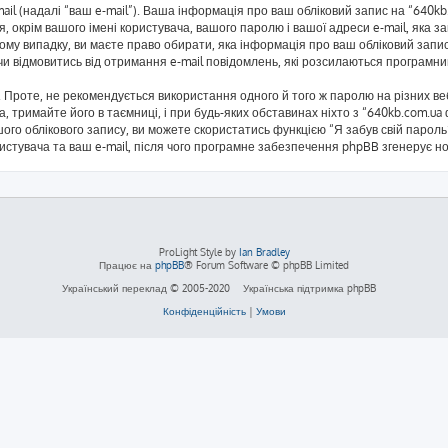
mail (надалі “ваш e-mail”). Ваша інформація про ваш обліковий запис на “640
я, окрім вашого імені користувача, вашого паролю і вашої адреси e-mail, яка 
кому випадку, ви маєте право обирати, яка інформація про ваш обліковий запи
 чи відмовитись від отримання e-mail повідомлень, які розсилаються програм
Проте, не рекомендується використання одного й того ж паролю на різних ве
а, тримайте його в таємниці, і при будь-яких обставинах ніхто з “640kb.com.ua
ого облікового запису, ви можете скористатись функцією “Я забув свій паро
ристувача та ваш e-mail, після чого програмне забезпечення phpBB згенерує н
ProLight Style by
Ian Bradley
Працює на
phpBB
® Forum Software © phpBB Limited
Український переклад © 2005-2020
Українська підтримка phpBB
Конфіденційність
|
Умови