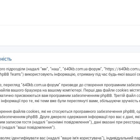
ність
о підрозділи (надалі “ми”, “наш”, “640kb.com.ua форум”, “https://640kb.com.ua/
BB Teams”) використовують інформацію, отриману під час будь-якої вашої сес
, перегляд “640kb.com.ua форум” призведе до створення програмним забезпеч
айлів вашого браузера на вашому комп'ютері. Перші два файли cookies містять
автоматично присвоюються вам програмним забезпеченням phpBB. Третій файл co
 інформації про те, які теми вже були переглянуті вами, збільшуючи зручніст
рення файлів cookies, які не стосуються програмного забезпечення phpBB, одн
безпеченням phpBB. Друге джерело одержання інформації про вас є дані, які 
им записом гостя (надалі “анонімні повідомлення”), дані вказані при реєстраці
ї (надалі “ваші повідомлення”).
озволяє ідентифікувати вас (надалі “ваше ім'я користувача”), індивідуальний п