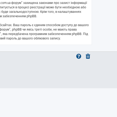
kb.com.ua форум” захищена законами про захист інформації
запитується в процесі реєстрації може бути необхідною або
с буде загальнодоступною. Крім того, в налаштуваннях
ним забезпеченням phpBB.
бсайтах. Ваш пароль є єдиним способом доступу до вашого
 форум”, phpBB чи якісь треті особи, не мають права
ль”, яка передбачена програмним забезпеченням phpBB. Під
овий пароль до вашого облікового запису.