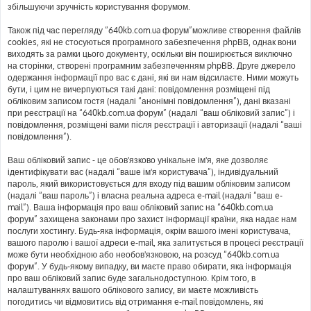
збільшуючи зручність користування форумом.
Також під час перегляду “640kb.com.ua форум”можливе створення файлів
cookies, які не стосуються програмного забезпечення phpBB, однак вони
виходять за рамки цього документу, оскільки він поширюється виключно
на сторінки, створені програмним забезпеченням phpBB. Друге джерело
одержання інформації про вас є дані, які ви нам відсилаєте. Ними можуть
бути, і цим не вичерпуються такі дані: повідомлення розміщені під
обліковим записом гостя (надалі “анонімні повідомлення”), дані вказані
при реєстрації на “640kb.com.ua форум” (надалі “ваш обліковий запис”) і
повідомлення, розміщені вами після реєстрації і авторизації (надалі “ваші
повідомлення”).
Ваш обліковий запис - це обов'язково унікальне ім'я, яке дозволяє
ідентифікувати вас (надалі “ваше ім'я користувача”), індивідуальний
пароль, який використовується для входу під вашим обліковим записом
(надалі “ваш пароль”) і власна реальна адреса e-mail (надалі “ваш e-
mail”). Ваша інформація про ваш обліковий запис на “640kb.com.ua
форум” захищена законами про захист інформації країни, яка надає нам
послуги хостингу. Будь-яка інформація, окрім вашого імені користувача,
вашого паролю і вашої адреси e-mail, яка запитується в процесі реєстрації
може бути необхідною або необов'язковою, на розсуд “640kb.com.ua
форум”. У будь-якому випадку, ви маєте право обирати, яка інформація
про ваш обліковий запис буде загальнодоступною. Крім того, в
налаштуваннях вашого облікового запису, ви маєте можливість
погодитись чи відмовитись від отримання e-mail повідомлень, які