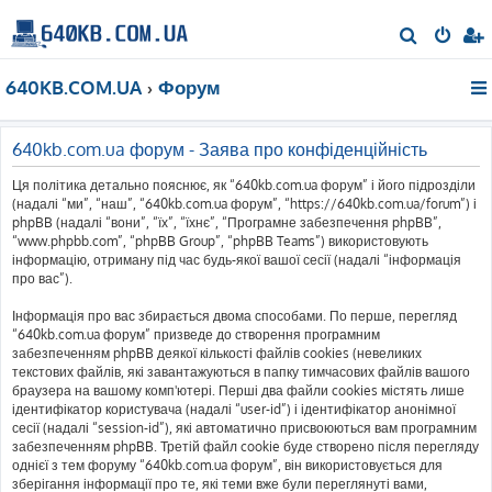
П
о
640KB.COM.UA
Форум
ш
у
к
640kb.com.ua форум - Заява про конфіденційність
Ця політика детально пояснює, як “640kb.com.ua форум” і його підрозділи
(надалі “ми”, “наш”, “640kb.com.ua форум”, “https://640kb.com.ua/forum”) і
phpBB (надалі “вони”, “їх”, “їхнє”, “Програмне забезпечення phpBB”,
“www.phpbb.com”, “phpBB Group”, “phpBB Teams”) використовують
інформацію, отриману під час будь-якої вашої сесії (надалі “інформація
про вас”).
Інформація про вас збирається двома способами. По перше, перегляд
“640kb.com.ua форум” призведе до створення програмним
забезпеченням phpBB деякої кількості файлів cookies (невеликих
текстових файлів, які завантажуються в папку тимчасових файлів вашого
браузера на вашому комп'ютері. Перші два файли cookies містять лише
ідентифікатор користувача (надалі “user-id”) і ідентифікатор анонімної
сесії (надалі “session-id”), які автоматично присвоюються вам програмним
забезпеченням phpBB. Третій файл cookie буде створено після перегляду
однієї з тем форуму “640kb.com.ua форум”, він використовується для
зберігання інформації про те, які теми вже були переглянуті вами,