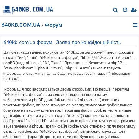
П
о
640KB.COM.UA
Форум
ш
у
к
640kb.com.ua форум - Заява про конфіденційність
Ця політика детально пояснює, як “640kb.com.ua форум” і його підрозділи
(надалі “ми”, “наш”, “640kb.com.ua форум”, “https://640kb.com.ua/forum”) і
phpBB (надалі “вони”, “їх”, “їхнє”, “Програмне забезпечення phpBB”,
“www.phpbb.com”, “phpBB Group”, “phpBB Teams”) використовують
інформацію, отриману під час будь-якої вашої сесії (надалі “інформація
про вас”).
Інформація про вас збирається двома способами. По перше, перегляд
“640kb.com.ua форум” призведе до створення програмним
забезпеченням phpBB деякої кількості файлів cookies (невеликих
текстових файлів, які завантажуються в папку тимчасових файлів вашого
браузера на вашому комп'ютері. Перші два файли cookies містять лише
ідентифікатор користувача (надалі “user-id”) і ідентифікатор анонімної
сесії (надалі “session-id”), які автоматично присвоюються вам програмним
забезпеченням phpBB. Третій файл cookie буде створено після перегляду
однієї з тем форуму “640kb.com.ua форум”, він використовується для
зберігання інформації про те, які теми вже були переглянуті вами,