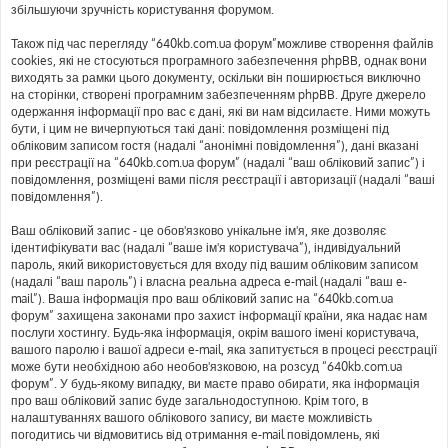
збільшуючи зручність користування форумом.
Також під час перегляду “640kb.com.ua форум”можливе створення файлів
cookies, які не стосуються програмного забезпечення phpBB, однак вони
виходять за рамки цього документу, оскільки він поширюється виключно
на сторінки, створені програмним забезпеченням phpBB. Друге джерело
одержання інформації про вас є дані, які ви нам відсилаєте. Ними можуть
бути, і цим не вичерпуються такі дані: повідомлення розміщені під
обліковим записом гостя (надалі “анонімні повідомлення”), дані вказані
при реєстрації на “640kb.com.ua форум” (надалі “ваш обліковий запис”) і
повідомлення, розміщені вами після реєстрації і авторизації (надалі “ваші
повідомлення”).
Ваш обліковий запис - це обов'язково унікальне ім'я, яке дозволяє
ідентифікувати вас (надалі “ваше ім'я користувача”), індивідуальний
пароль, який використовується для входу під вашим обліковим записом
(надалі “ваш пароль”) і власна реальна адреса e-mail (надалі “ваш e-
mail”). Ваша інформація про ваш обліковий запис на “640kb.com.ua
форум” захищена законами про захист інформації країни, яка надає нам
послуги хостингу. Будь-яка інформація, окрім вашого імені користувача,
вашого паролю і вашої адреси e-mail, яка запитується в процесі реєстрації
може бути необхідною або необов'язковою, на розсуд “640kb.com.ua
форум”. У будь-якому випадку, ви маєте право обирати, яка інформація
про ваш обліковий запис буде загальнодоступною. Крім того, в
налаштуваннях вашого облікового запису, ви маєте можливість
погодитись чи відмовитись від отримання e-mail повідомлень, які