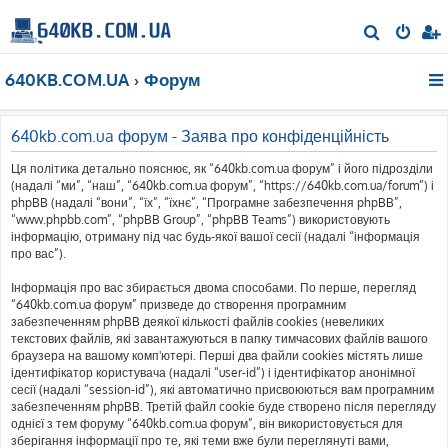
П
о
640KB.COM.UA
Форум
ш
у
к
640kb.com.ua форум - Заява про конфіденційність
Ця політика детально пояснює, як “640kb.com.ua форум” і його підрозділи
(надалі “ми”, “наш”, “640kb.com.ua форум”, “https://640kb.com.ua/forum”) і
phpBB (надалі “вони”, “їх”, “їхнє”, “Програмне забезпечення phpBB”,
“www.phpbb.com”, “phpBB Group”, “phpBB Teams”) використовують
інформацію, отриману під час будь-якої вашої сесії (надалі “інформація
про вас”).
Інформація про вас збирається двома способами. По перше, перегляд
“640kb.com.ua форум” призведе до створення програмним
забезпеченням phpBB деякої кількості файлів cookies (невеликих
текстових файлів, які завантажуються в папку тимчасових файлів вашого
браузера на вашому комп'ютері. Перші два файли cookies містять лише
ідентифікатор користувача (надалі “user-id”) і ідентифікатор анонімної
сесії (надалі “session-id”), які автоматично присвоюються вам програмним
забезпеченням phpBB. Третій файл cookie буде створено після перегляду
однієї з тем форуму “640kb.com.ua форум”, він використовується для
зберігання інформації про те, які теми вже були переглянуті вами,