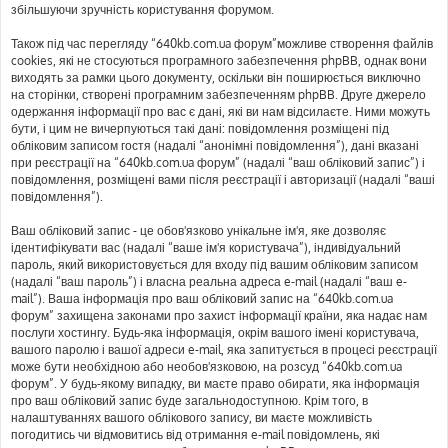
збільшуючи зручність користування форумом.
Також під час перегляду “640kb.com.ua форум”можливе створення файлів
cookies, які не стосуються програмного забезпечення phpBB, однак вони
виходять за рамки цього документу, оскільки він поширюється виключно
на сторінки, створені програмним забезпеченням phpBB. Друге джерело
одержання інформації про вас є дані, які ви нам відсилаєте. Ними можуть
бути, і цим не вичерпуються такі дані: повідомлення розміщені під
обліковим записом гостя (надалі “анонімні повідомлення”), дані вказані
при реєстрації на “640kb.com.ua форум” (надалі “ваш обліковий запис”) і
повідомлення, розміщені вами після реєстрації і авторизації (надалі “ваші
повідомлення”).
Ваш обліковий запис - це обов'язково унікальне ім'я, яке дозволяє
ідентифікувати вас (надалі “ваше ім'я користувача”), індивідуальний
пароль, який використовується для входу під вашим обліковим записом
(надалі “ваш пароль”) і власна реальна адреса e-mail (надалі “ваш e-
mail”). Ваша інформація про ваш обліковий запис на “640kb.com.ua
форум” захищена законами про захист інформації країни, яка надає нам
послуги хостингу. Будь-яка інформація, окрім вашого імені користувача,
вашого паролю і вашої адреси e-mail, яка запитується в процесі реєстрації
може бути необхідною або необов'язковою, на розсуд “640kb.com.ua
форум”. У будь-якому випадку, ви маєте право обирати, яка інформація
про ваш обліковий запис буде загальнодоступною. Крім того, в
налаштуваннях вашого облікового запису, ви маєте можливість
погодитись чи відмовитись від отримання e-mail повідомлень, які