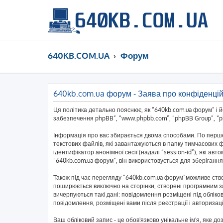
640KB.COM.UA
Форум
640kb.com.ua форум - Заява про конфіденцій
Ця політика детально пояснює, як “640kb.com.ua форум” і йог
забезпечення phpBB”, “www.phpbb.com”, “phpBB Group”, “php
Інформація про вас збирається двома способами. По перше
текстових файлів, які завантажуються в папку тимчасових ф
ідентифікатор анонімної сесії (надалі “session-id”), які 
“640kb.com.ua форум”, він використовується для зберігання
Також під час перегляду “640kb.com.ua форум”можливе ство
поширюється виключно на сторінки, створені програмним за
вичерпуються такі дані: повідомлення розміщені під обліков
повідомлення, розміщені вами після реєстрації і авторизаці
Ваш обліковий запис - це обов'язково унікальне ім'я, яке д