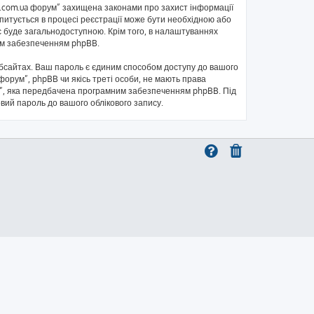
kb.com.ua форум” захищена законами про захист інформації
запитується в процесі реєстрації може бути необхідною або
с буде загальнодоступною. Крім того, в налаштуваннях
ним забезпеченням phpBB.
бсайтах. Ваш пароль є єдиним способом доступу до вашого
 форум”, phpBB чи якісь треті особи, не мають права
ль”, яка передбачена програмним забезпеченням phpBB. Під
овий пароль до вашого облікового запису.