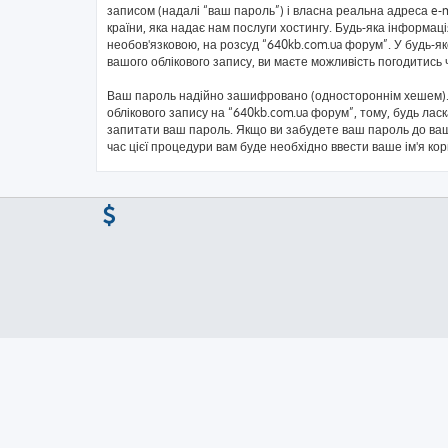
записом (надалі “ваш пароль”) і власна реальна адреса e-
країни, яка надає нам послуги хостингу. Будь-яка інформаці
необов'язковою, на розсуд “640kb.com.ua форум”. У будь-я
вашого облікового запису, ви маєте можливість погодитись
Ваш пароль надійно зашифровано (одностороннім хешем). 
облікового запису на “640kb.com.ua форум”, тому, будь ласк
запитати ваш пароль. Якщо ви забудете ваш пароль до ваш
час цієї процедури вам буде необхідно ввести ваше ім'я ко