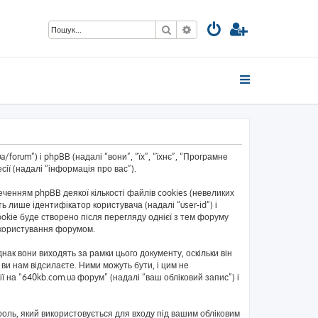
Пошук
Розширений пошук
forum”) і phpBB (надалі “вони”, “їх”, “їхнє”, “Програмне
ії (надалі “інформація про вас”).
енням phpBB деякої кількості файлів cookies (невеликих
 лише ідентифікатор користувача (надалі “user-id”) і
okie буде створено після перегляду однієї з тем форуму
ь користування форумом.
ак вони виходять за рамки цього документу, оскільки він
ви нам відсилаєте. Ними можуть бути, і цим не
ї на “640kb.com.ua форум” (надалі “ваш обліковий запис”) і
ароль, який використовується для входу під вашим обліковим