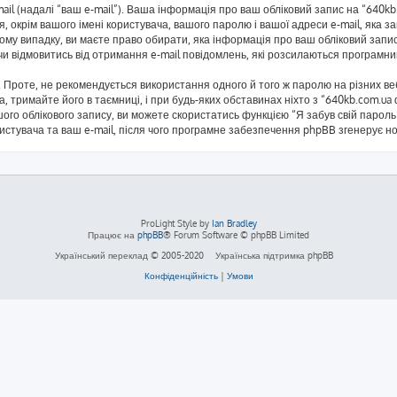
mail (надалі “ваш e-mail”). Ваша інформація про ваш обліковий запис на “640
я, окрім вашого імені користувача, вашого паролю і вашої адреси e-mail, яка 
кому випадку, ви маєте право обирати, яка інформація про ваш обліковий запи
 чи відмовитись від отримання e-mail повідомлень, які розсилаються програм
Проте, не рекомендується використання одного й того ж паролю на різних ве
а, тримайте його в таємниці, і при будь-яких обставинах ніхто з “640kb.com.ua
ого облікового запису, ви можете скористатись функцією “Я забув свій паро
ристувача та ваш e-mail, після чого програмне забезпечення phpBB згенерує н
ProLight Style by
Ian Bradley
Працює на
phpBB
® Forum Software © phpBB Limited
Український переклад © 2005-2020
Українська підтримка phpBB
Конфіденційність
|
Умови