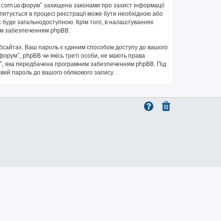
kb.com.ua форум” захищена законами про захист інформації
запитується в процесі реєстрації може бути необхідною або
с буде загальнодоступною. Крім того, в налаштуваннях
ним забезпеченням phpBB.
бсайтах. Ваш пароль є єдиним способом доступу до вашого
 форум”, phpBB чи якісь треті особи, не мають права
ль”, яка передбачена програмним забезпеченням phpBB. Під
овий пароль до вашого облікового запису.