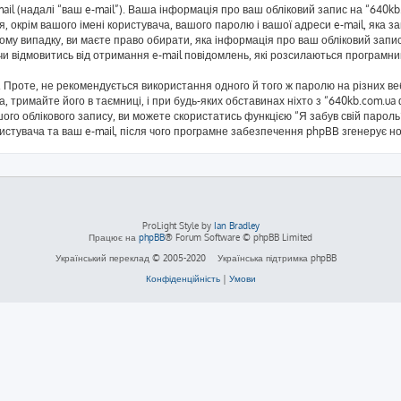
mail (надалі “ваш e-mail”). Ваша інформація про ваш обліковий запис на “640
я, окрім вашого імені користувача, вашого паролю і вашої адреси e-mail, яка 
кому випадку, ви маєте право обирати, яка інформація про ваш обліковий запи
 чи відмовитись від отримання e-mail повідомлень, які розсилаються програм
Проте, не рекомендується використання одного й того ж паролю на різних ве
а, тримайте його в таємниці, і при будь-яких обставинах ніхто з “640kb.com.ua
ого облікового запису, ви можете скористатись функцією “Я забув свій паро
ристувача та ваш e-mail, після чого програмне забезпечення phpBB згенерує н
ProLight Style by
Ian Bradley
Працює на
phpBB
® Forum Software © phpBB Limited
Український переклад © 2005-2020
Українська підтримка phpBB
Конфіденційність
|
Умови