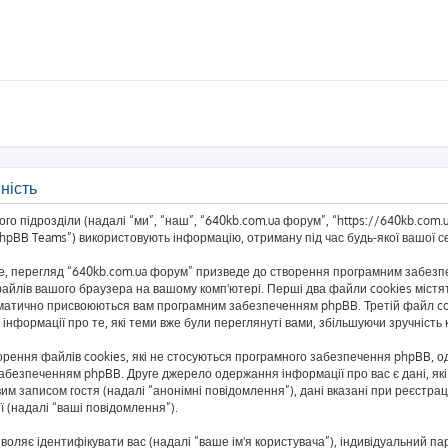
ність
о підрозділи (надалі “ми”, “наш”, “640kb.com.ua форум”, “https://640kb.com.ua/
BB Teams”) використовують інформацію, отриману під час будь-якої вашої сес
, перегляд “640kb.com.ua форум” призведе до створення програмним забезпеч
айлів вашого браузера на вашому комп'ютері. Перші два файли cookies містять
автоматично присвоюються вам програмним забезпеченням phpBB. Третій файл co
 інформації про те, які теми вже були переглянуті вами, збільшуючи зручніст
рення файлів cookies, які не стосуються програмного забезпечення phpBB, одн
безпеченням phpBB. Друге джерело одержання інформації про вас є дані, які 
им записом гостя (надалі “анонімні повідомлення”), дані вказані при реєстраці
ї (надалі “ваші повідомлення”).
озволяє ідентифікувати вас (надалі “ваше ім'я користувача”), індивідуальний п