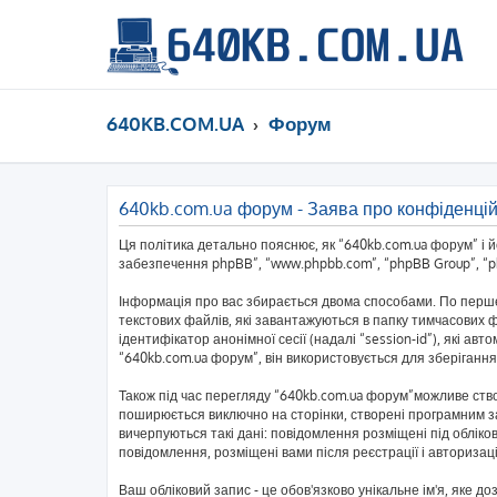
640KB.COM.UA
Форум
640kb.com.ua форум - Заява про конфіденцій
Ця політика детально пояснює, як “640kb.com.ua форум” і йог
забезпечення phpBB”, “www.phpbb.com”, “phpBB Group”, “php
Інформація про вас збирається двома способами. По перше
текстових файлів, які завантажуються в папку тимчасових ф
ідентифікатор анонімної сесії (надалі “session-id”), які 
“640kb.com.ua форум”, він використовується для зберігання
Також під час перегляду “640kb.com.ua форум”можливе ство
поширюється виключно на сторінки, створені програмним за
вичерпуються такі дані: повідомлення розміщені під обліков
повідомлення, розміщені вами після реєстрації і авторизаці
Ваш обліковий запис - це обов'язково унікальне ім'я, яке д