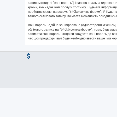
записом (надалі “ваш пароль”) і власна реальна адреса e-
країни, яка надає нам послуги хостингу. Будь-яка інформаці
необов'язковою, на розсуд “640kb.com.ua форум”. У будь-я
вашого облікового запису, ви маєте можливість погодитись
Ваш пароль надійно зашифровано (одностороннім хешем). 
облікового запису на “640kb.com.ua форум”, тому, будь ласк
запитати ваш пароль. Якщо ви забудете ваш пароль до ваш
час цієї процедури вам буде необхідно ввести ваше ім'я ко