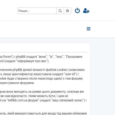
Пошук
Розширений пошук
forum”) і phpBB (надалі “вони”, “їх”, “їхнє”, “Програмне
ії (надалі “інформація про вас”).
енням phpBB деякої кількості файлів cookies (невеликих
 лише ідентифікатор користувача (надалі “user-id”) і
okie буде створено після перегляду однієї з тем форуму
ь користування форумом.
ак вони виходять за рамки цього документу, оскільки він
ви нам відсилаєте. Ними можуть бути, і цим не
ї на “640kb.com.ua форум” (надалі “ваш обліковий запис”) і
ароль, який використовується для входу під вашим обліковим