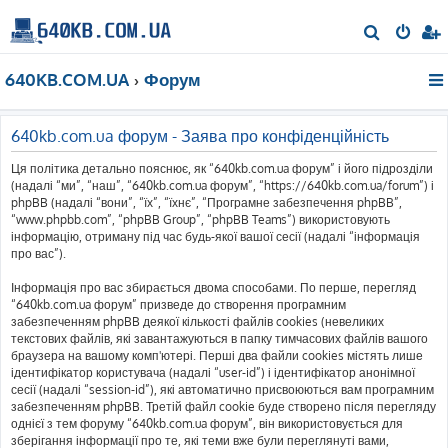
П
о
640KB.COM.UA
Форум
ш
у
к
640kb.com.ua форум - Заява про конфіденційність
Ця політика детально пояснює, як “640kb.com.ua форум” і його підрозділи
(надалі “ми”, “наш”, “640kb.com.ua форум”, “https://640kb.com.ua/forum”) і
phpBB (надалі “вони”, “їх”, “їхнє”, “Програмне забезпечення phpBB”,
“www.phpbb.com”, “phpBB Group”, “phpBB Teams”) використовують
інформацію, отриману під час будь-якої вашої сесії (надалі “інформація
про вас”).
Інформація про вас збирається двома способами. По перше, перегляд
“640kb.com.ua форум” призведе до створення програмним
забезпеченням phpBB деякої кількості файлів cookies (невеликих
текстових файлів, які завантажуються в папку тимчасових файлів вашого
браузера на вашому комп'ютері. Перші два файли cookies містять лише
ідентифікатор користувача (надалі “user-id”) і ідентифікатор анонімної
сесії (надалі “session-id”), які автоматично присвоюються вам програмним
забезпеченням phpBB. Третій файл cookie буде створено після перегляду
однієї з тем форуму “640kb.com.ua форум”, він використовується для
зберігання інформації про те, які теми вже були переглянуті вами,