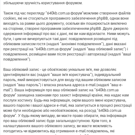
збільшуючи зручність користування форумом.
Також під час перегляду “640kb.com.ua форум”можливе створення файлів
cookies, які не стосуються програмного забезпечення phpBB, однак вони
виходять за рамки цього документу, оскільки він поширюється виключно
на сторінки, створені програмним забезпеченням phpBB. Друге джерело
одержання інформації про вас є дані, які ви нам відсилаєте. Ними можуть
бути, і цим не вичерпуються такі дані: повідомлення розміщені під
обліковим записом гостя (надалі “анонімні повідомлення”), дані вказані
при реєстрації на “640kb.com.ua форум” (надалі “ваш обліковий запис”) і
повідомлення, розміщені вами після реєстрації і авторизації (надалі “ваші
повідомлення”).
Ваш обліковий запис - це обов'язково унікальне ім'я, яке дозволяє
ідентифікувати вас (надалі “ваше ім'я користувача”), індивідуальний
пароль, який використовується для входу під вашим обліковим записом
(надалі “ваш пароль”) і власна реальна адреса e-mail (надалі “ваш e-
mail”). Ваша інформація про ваш обліковий запис на “640kb.com.ua
форум” захищена законами про захист інформації країни, яка надає нам
послуги хостингу. Будь-яка інформація, окрім вашого імені користувача,
вашого паролю і вашої адреси e-mail, яка запитується в процесі реєстрації
може бути необхідною або необов'язковою, на розсуд “640kb.com.ua
форум”. У будь-якому випадку, ви маєте право обирати, яка інформація
про ваш обліковий запис буде загальнодоступною. Крім того, в
налаштуваннях вашого облікового запису, ви маєте можливість
погодитись чи відмовитись від отримання e-mail повідомлень, які