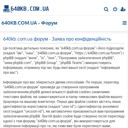
П
о
640KB.COM.UA
Форум
ш
у
к
640kb.com.ua форум - Заява про конфіденційність
Ця політика детально пояснює, як “640kb.com.ua форум” і його підрозділи
(надалі “ми”, “наш”, “640kb.com.ua форум”, “https://640kb.com.ua/forum”) і
phpBB (надалі “вони”, “їх”, “їхнє”, “Програмне забезпечення phpBB”,
“www.phpbb.com”, “phpBB Group”, “phpBB Teams”) використовують
інформацію, отриману під час будь-якої вашої сесії (надалі “інформація
про вас”).
Інформація про вас збирається двома способами. По перше, перегляд
“640kb.com.ua форум” призведе до створення програмним
забезпеченням phpBB деякої кількості файлів cookies (невеликих
текстових файлів, які завантажуються в папку тимчасових файлів вашого
браузера на вашому комп'ютері. Перші два файли cookies містять лише
ідентифікатор користувача (надалі “user-id”) і ідентифікатор анонімної
сесії (надалі “session-id”), які автоматично присвоюються вам програмним
забезпеченням phpBB. Третій файл cookie буде створено після перегляду
однієї з тем форуму “640kb.com.ua форум”, він використовується для
зберігання інформації про те, які теми вже були переглянуті вами,