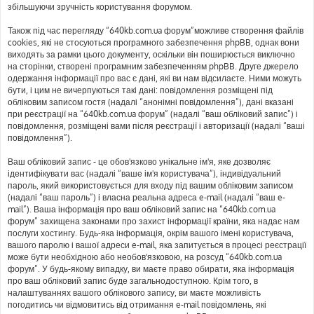
збільшуючи зручність користування форумом.
Також під час перегляду “640kb.com.ua форум”можливе створення файлів
cookies, які не стосуються програмного забезпечення phpBB, однак вони
виходять за рамки цього документу, оскільки він поширюється виключно
на сторінки, створені програмним забезпеченням phpBB. Друге джерело
одержання інформації про вас є дані, які ви нам відсилаєте. Ними можуть
бути, і цим не вичерпуються такі дані: повідомлення розміщені під
обліковим записом гостя (надалі “анонімні повідомлення”), дані вказані
при реєстрації на “640kb.com.ua форум” (надалі “ваш обліковий запис”) і
повідомлення, розміщені вами після реєстрації і авторизації (надалі “ваші
повідомлення”).
Ваш обліковий запис - це обов'язково унікальне ім'я, яке дозволяє
ідентифікувати вас (надалі “ваше ім'я користувача”), індивідуальний
пароль, який використовується для входу під вашим обліковим записом
(надалі “ваш пароль”) і власна реальна адреса e-mail (надалі “ваш e-
mail”). Ваша інформація про ваш обліковий запис на “640kb.com.ua
форум” захищена законами про захист інформації країни, яка надає нам
послуги хостингу. Будь-яка інформація, окрім вашого імені користувача,
вашого паролю і вашої адреси e-mail, яка запитується в процесі реєстрації
може бути необхідною або необов'язковою, на розсуд “640kb.com.ua
форум”. У будь-якому випадку, ви маєте право обирати, яка інформація
про ваш обліковий запис буде загальнодоступною. Крім того, в
налаштуваннях вашого облікового запису, ви маєте можливість
погодитись чи відмовитись від отримання e-mail повідомлень, які