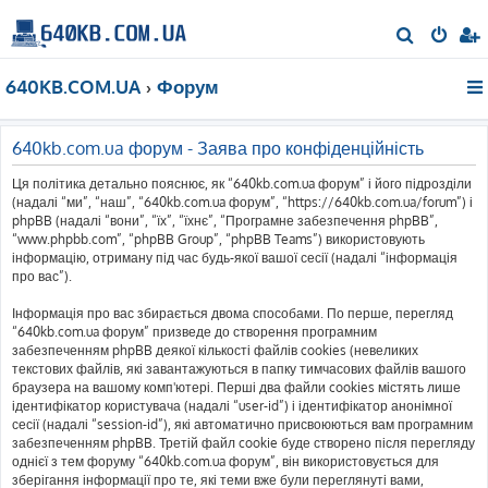
П
о
640KB.COM.UA
Форум
ш
у
к
640kb.com.ua форум - Заява про конфіденційність
Ця політика детально пояснює, як “640kb.com.ua форум” і його підрозділи
(надалі “ми”, “наш”, “640kb.com.ua форум”, “https://640kb.com.ua/forum”) і
phpBB (надалі “вони”, “їх”, “їхнє”, “Програмне забезпечення phpBB”,
“www.phpbb.com”, “phpBB Group”, “phpBB Teams”) використовують
інформацію, отриману під час будь-якої вашої сесії (надалі “інформація
про вас”).
Інформація про вас збирається двома способами. По перше, перегляд
“640kb.com.ua форум” призведе до створення програмним
забезпеченням phpBB деякої кількості файлів cookies (невеликих
текстових файлів, які завантажуються в папку тимчасових файлів вашого
браузера на вашому комп'ютері. Перші два файли cookies містять лише
ідентифікатор користувача (надалі “user-id”) і ідентифікатор анонімної
сесії (надалі “session-id”), які автоматично присвоюються вам програмним
забезпеченням phpBB. Третій файл cookie буде створено після перегляду
однієї з тем форуму “640kb.com.ua форум”, він використовується для
зберігання інформації про те, які теми вже були переглянуті вами,