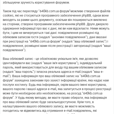
збільшуючи зручність користування форумом.
Також під час перегляду “640kb.com.ua форум”можливе створення файлів
cookies, які не стосуються програмного забезпечення phpBB, однак вони
виходять за рамки цього документу, оскільки він поширюється виключно
на сторінки, створені програмним забезпеченням phpBB. Друге джерело
одержання інформації про вас є дані, які ви нам відсилаєте. Ними можуть
бути, і цим не вичерпуються такі дані: повідомлення розміщені під
обліковим записом гостя (надалі “анонімні повідомлення”), дані вказані
при реєстрації на “640kb.com.ua форум” (надалі “ваш обліковий запис”) і
повідомлення, розміщені вами після реєстрації і авторизації (надалі “ваші
повідомлення”).
Ваш обліковий запис - це обов'язково унікальне ім'я, яке дозволяє
ідентифікувати вас (надалі “ваше ім'я користувача”), індивідуальний
пароль, який використовується для входу під вашим обліковим записом
(надалі “ваш пароль”) і власна реальна адреса e-mail (надалі “ваш e-
mail”). Ваша інформація про ваш обліковий запис на “640kb.com.ua
форум” захищена законами про захист інформації країни, яка надає нам
послуги хостингу. Будь-яка інформація, окрім вашого імені користувача,
вашого паролю і вашої адреси e-mail, яка запитується в процесі реєстрації
може бути необхідною або необов'язковою, на розсуд “640kb.com.ua
форум”. У будь-якому випадку, ви маєте право обирати, яка інформація
про ваш обліковий запис буде загальнодоступною. Крім того, в
налаштуваннях вашого облікового запису, ви маєте можливість
погодитись чи відмовитись від отримання e-mail повідомлень, які