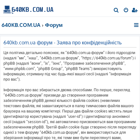
П
о
640KB.COM.UA
Форум
ш
у
к
640kb.com.ua форум - Заява про конфіденційність
Ця політика детально пояснює, як “640kb.com.ua форум” і його підрозділи
(надалі “ми”, “наш”, “640kb.com.ua форум”, “https://640kb.com.ua/forum”) і
phpBB (надалі “вони”, “їх”, “їхнє”, “Програмне забезпечення phpBB”,
“www.phpbb.com”, “phpBB Group”, “phpBB Teams”) використовують
інформацію, отриману під час будь-якої вашої сесії (надалі “інформація
про вас”).
Інформація про вас збирається двома способами. По перше, перегляд
“640kb.com.ua форум” призведе до створення програмним
забезпеченням phpBB деякої кількості файлів cookies (невеликих
текстових файлів, які завантажуються в папку тимчасових файлів вашого
браузера на вашому комп'ютері. Перші два файли cookies містять лише
ідентифікатор користувача (надалі “user-id”) і ідентифікатор анонімної
сесії (надалі “session-id”), які автоматично присвоюються вам програмним
забезпеченням phpBB. Третій файл cookie буде створено після перегляду
однієї з тем форуму “640kb.com.ua форум”, він використовується для
зберігання інформації про те, які теми вже були переглянуті вами,