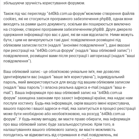
збільшуючи зручність користування форумом.
Також під час перегляду “640kb.com.ua форум”можливе створення файлів
cookies, які не стосуються програмного забезпечення phpBB, однак вони
виходять за рамки цього документу, оскільки він поширюється виключно
на сторінки, створені програмним забезпеченням phpBB. Друге джерело
одержання інформації про вас є дані, які ви нам відсилаєте. Ними можуть
бути, і цим не вичерпуються такі дані: повідомлення розміщені під
обліковим записом гостя (надалі “анонімні повідомлення”), дані вказані
при реєстрації на “640kb.com.ua форум” (надалі “ваш обліковий запис”) і
повідомлення, розміщені вами після реєстрації і авторизації (надалі “ваші
повідомлення”).
Ваш обліковий запис - це обов'язково унікальне ім'я, яке дозволяє
ідентифікувати вас (надалі “ваше ім'я користувача”), індивідуальний
пароль, який використовується для входу під вашим обліковим записом
(надалі “ваш пароль”) і власна реальна адреса e-mail (надалі “ваш e-
mail”). Ваша інформація про ваш обліковий запис на “640kb.com.ua
форум” захищена законами про захист інформації країни, яка надає нам
послуги хостингу. Будь-яка інформація, окрім вашого імені користувача,
вашого паролю і вашої адреси e-mail, яка запитується в процесі реєстрації
може бути необхідною або необов'язковою, на розсуд “640kb.com.ua
форум”. У будь-якому випадку, ви маєте право обирати, яка інформація
про ваш обліковий запис буде загальнодоступною. Крім того, в
налаштуваннях вашого облікового запису, ви маєте можливість
погодитись чи відмовитись від отримання e-mail повідомлень, які