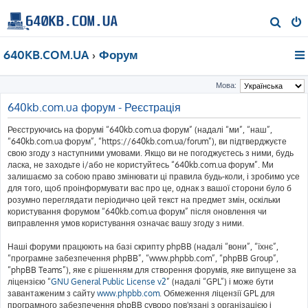
П
о
640KB.COM.UA
Форум
ш
у
Мова:
к
640kb.com.ua форум - Реєстрація
Реєструючись на форумі “640kb.com.ua форум” (надалі “ми”, “наш”,
“640kb.com.ua форум”, “https://640kb.com.ua/forum”), ви підтверджуєте
свою згоду з наступними умовами. Якщо ви не погоджуєтесь з ними, будь
ласка, не заходьте і/або не користуйтесь “640kb.com.ua форум”. Ми
залишаємо за собою право змінювати ці правила будь-коли, і зробимо усе
для того, щоб проінформувати вас про це, однак з вашої сторони було б
розумно переглядати періодично цей текст на предмет змін, оскільки
користування форумом “640kb.com.ua форум” після оновлення чи
виправлення умов користування означає вашу згоду з ними.
Наші форуми працюють на базі скрипту phpBB (надалі “вони”, “їхнє”,
“програмне забезпечення phpBB”, “www.phpbb.com”, “phpBB Group”,
“phpBB Teams”), яке є рішенням для створення форумів, яке випущене за
ліцензією “
GNU General Public License v2
” (надалі “GPL”) і може бути
завантаженим з сайту
www.phpbb.com
. Обмеження ліцензії GPL для
програмного забезпечення phpBB суворо пов'язані з організацією і