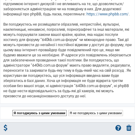
підтримкою інтернет-дискусій і не впливають на те, що дозволяється/
забороняється адміністрацією чи на поведінку в них. Для додаткової
інформації про phpBB, будь ласка, перегляньте:
https://www.phpbb.com/
.
Ви погоджуєтесь не розміщувати образливі, непристойні, вульгарні,
наклепницькі, ненависні, погрозливі, порнографічні та інші матеріали, які
можуть порушувати закони вашої країни, країни, яка надає послуги
хостингу для форуму “640kb.com.ua форум” чи міжнародне право. Такі дії
можуть призвести до негайної і постійної відмови у доступі до форуму, при
цьому ваш інтернет-провайдер буде повідомлений про це, якщо ми
будемо вважати це за необхідне. IP-адреси усіх повідомлень зберігаються
для забезпечення проведення такої політики. Ви погоджуєтесь, що
адміністратори “640kb.com.ua форум” мають право видаляти, редагувати,
переносити та закривати будь-яку тему в будь-який час на свій розсуд . Як
користувач ви погоджуєтесь, що уся інформація введена вами буде
зберігатись в базі даних. Хоча ця інформація не буде відкрита третім
особам без вашої згоди, ні адміністрація “640kb.com.ua форум”, ні phpBB
не буде нести відповідальність за будь-які дії хакерів, які можуть
призвести до несанкціонованого доступу до неї.