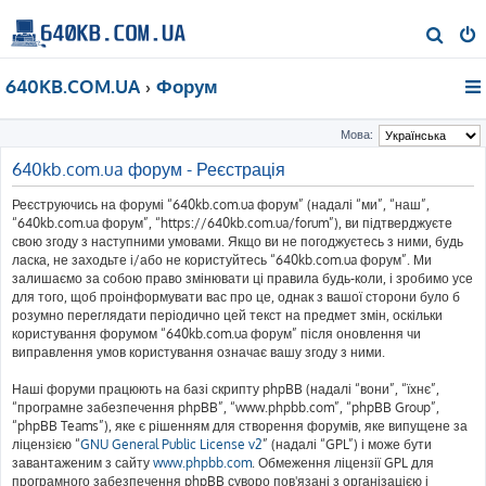
П
о
640KB.COM.UA
Форум
ш
у
Мова:
к
640kb.com.ua форум - Реєстрація
Реєструючись на форумі “640kb.com.ua форум” (надалі “ми”, “наш”,
“640kb.com.ua форум”, “https://640kb.com.ua/forum”), ви підтверджуєте
свою згоду з наступними умовами. Якщо ви не погоджуєтесь з ними, будь
ласка, не заходьте і/або не користуйтесь “640kb.com.ua форум”. Ми
залишаємо за собою право змінювати ці правила будь-коли, і зробимо усе
для того, щоб проінформувати вас про це, однак з вашої сторони було б
розумно переглядати періодично цей текст на предмет змін, оскільки
користування форумом “640kb.com.ua форум” після оновлення чи
виправлення умов користування означає вашу згоду з ними.
Наші форуми працюють на базі скрипту phpBB (надалі “вони”, “їхнє”,
“програмне забезпечення phpBB”, “www.phpbb.com”, “phpBB Group”,
“phpBB Teams”), яке є рішенням для створення форумів, яке випущене за
ліцензією “
GNU General Public License v2
” (надалі “GPL”) і може бути
завантаженим з сайту
www.phpbb.com
. Обмеження ліцензії GPL для
програмного забезпечення phpBB суворо пов'язані з організацією і