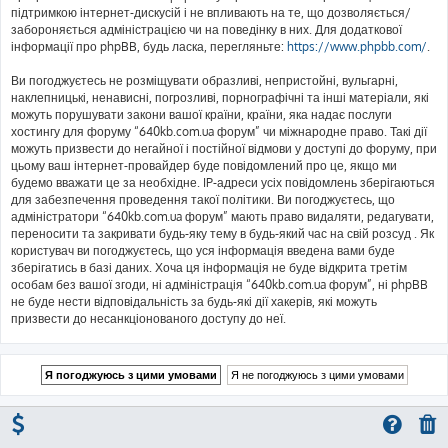
підтримкою інтернет-дискусій і не впливають на те, що дозволяється/
забороняється адміністрацією чи на поведінку в них. Для додаткової
інформації про phpBB, будь ласка, перегляньте:
https://www.phpbb.com/
.
Ви погоджуєтесь не розміщувати образливі, непристойні, вульгарні,
наклепницькі, ненависні, погрозливі, порнографічні та інші матеріали, які
можуть порушувати закони вашої країни, країни, яка надає послуги
хостингу для форуму “640kb.com.ua форум” чи міжнародне право. Такі дії
можуть призвести до негайної і постійної відмови у доступі до форуму, при
цьому ваш інтернет-провайдер буде повідомлений про це, якщо ми
будемо вважати це за необхідне. IP-адреси усіх повідомлень зберігаються
для забезпечення проведення такої політики. Ви погоджуєтесь, що
адміністратори “640kb.com.ua форум” мають право видаляти, редагувати,
переносити та закривати будь-яку тему в будь-який час на свій розсуд . Як
користувач ви погоджуєтесь, що уся інформація введена вами буде
зберігатись в базі даних. Хоча ця інформація не буде відкрита третім
особам без вашої згоди, ні адміністрація “640kb.com.ua форум”, ні phpBB
не буде нести відповідальність за будь-які дії хакерів, які можуть
призвести до несанкціонованого доступу до неї.