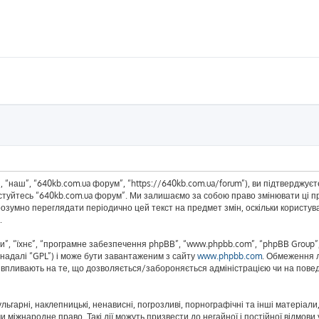
 “наш”, “640kb.com.ua форум”, “https://640kb.com.ua/forum”), ви підтверджує
истуйтесь “640kb.com.ua форум”. Ми залишаємо за собою право змінювати ці пр
розумно переглядати періодично цей текст на предмет змін, оскільки корист
.
”, “їхнє”, “програмне забезпечення phpBB”, “www.phpbb.com”, “phpBB Group”,
(надалі “GPL”) і може бути завантаженим з сайту
www.phpbb.com
. Обмеження 
не впливають на те, що дозволяється/забороняється адміністрацією чи на повед
ьгарні, наклепницькі, ненависні, погрозливі, порнографічні та інші матеріали,
 міжнародне право. Такі дії можуть призвести до негайної і постійної відмов