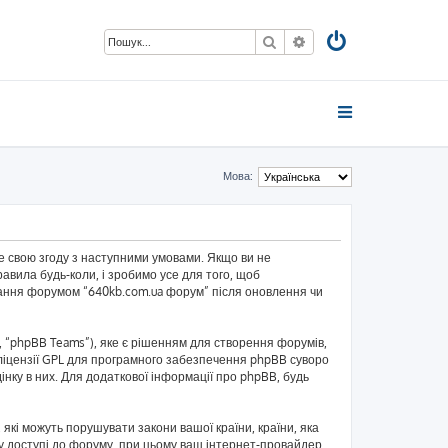
Пошук
Розширений пошук
Мова:
те свою згоду з наступними умовами. Якщо ви не
авила будь-коли, і зробимо усе для того, щоб
ування форумом “640kb.com.ua форум” після оновлення чи
 “phpBB Teams”), яке є рішенням для створення форумів,
ліцензії GPL для програмного забезпечення phpBB суворо
інку в них. Для додаткової інформації про phpBB, будь
 які можуть порушувати закони вашої країни, країни, яка
и у доступі до форуму, при цьому ваш інтернет-провайдер