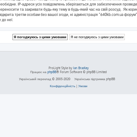
еобхідне. IP-адреси усіх повідомлень зберігаються для забезпечення проведе
реносити та закривати будь-яку тему в будь-який час на свій розсуд . Як кор
ідкрита третім особам без вашої згоди, ні адміністрація “640kb.com.ua форум”,
 до неї.
ProLight Style by
Ian Bradley
Працює на
phpBB
® Forum Software © phpBB Limited
Український переклад © 2005-2020
Українська підтримка phpBB
Конфіденційність
|
Умови