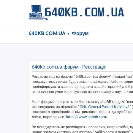
640KB.COM.UA
Форум
640kb.com.ua форум - Реєстрація
Реєструючись на форумі “640kb.com.ua форум” (надалі “ми”,
погоджуєтесь з ними, будь ласка, не заходьте і/або не кор
проінформувати вас про це, однак з вашої сторони було б 
виправлення умов користування означає вашу згоду з ними
Наші форуми працюють на базі скрипту phpBB (надалі “вони
яке випущене за ліцензією “
GNU General Public License v2
” 
пов'язані з організацією і підтримкою інтернет-дискусій і 
ласка, перегляньте:
https://www.phpbb.com/
.
Ви погоджуєтесь не розміщувати образливі, непристойні, вул
надає послуги хостингу для форуму “640kb.com.ua форум” чи