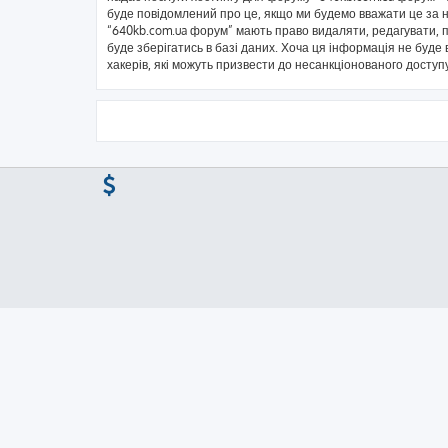
буде повідомлений про це, якщо ми будемо вважати це за н
“640kb.com.ua форум” мають право видаляти, редагувати, пе
буде зберігатись в базі даних. Хоча ця інформація не буде в
хакерів, які можуть призвести до несанкціонованого доступу