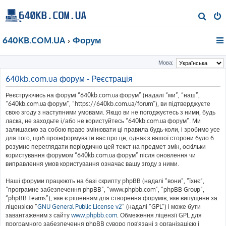
П
о
640KB.COM.UA
Форум
ш
у
Мова:
к
640kb.com.ua форум - Реєстрація
Реєструючись на форумі “640kb.com.ua форум” (надалі “ми”, “наш”,
“640kb.com.ua форум”, “https://640kb.com.ua/forum”), ви підтверджуєте
свою згоду з наступними умовами. Якщо ви не погоджуєтесь з ними, будь
ласка, не заходьте і/або не користуйтесь “640kb.com.ua форум”. Ми
залишаємо за собою право змінювати ці правила будь-коли, і зробимо усе
для того, щоб проінформувати вас про це, однак з вашої сторони було б
розумно переглядати періодично цей текст на предмет змін, оскільки
користування форумом “640kb.com.ua форум” після оновлення чи
виправлення умов користування означає вашу згоду з ними.
Наші форуми працюють на базі скрипту phpBB (надалі “вони”, “їхнє”,
“програмне забезпечення phpBB”, “www.phpbb.com”, “phpBB Group”,
“phpBB Teams”), яке є рішенням для створення форумів, яке випущене за
ліцензією “
GNU General Public License v2
” (надалі “GPL”) і може бути
завантаженим з сайту
www.phpbb.com
. Обмеження ліцензії GPL для
програмного забезпечення phpBB суворо пов'язані з організацією і