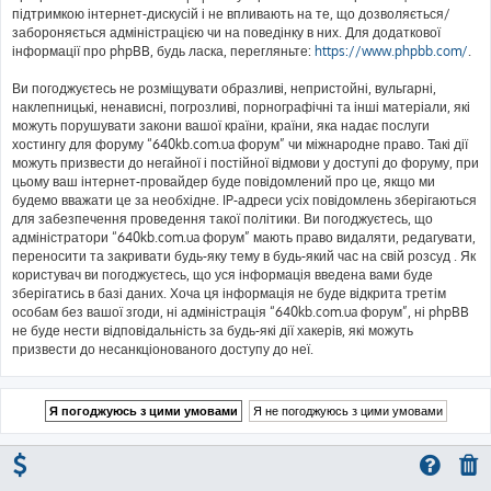
підтримкою інтернет-дискусій і не впливають на те, що дозволяється/
забороняється адміністрацією чи на поведінку в них. Для додаткової
інформації про phpBB, будь ласка, перегляньте:
https://www.phpbb.com/
.
Ви погоджуєтесь не розміщувати образливі, непристойні, вульгарні,
наклепницькі, ненависні, погрозливі, порнографічні та інші матеріали, які
можуть порушувати закони вашої країни, країни, яка надає послуги
хостингу для форуму “640kb.com.ua форум” чи міжнародне право. Такі дії
можуть призвести до негайної і постійної відмови у доступі до форуму, при
цьому ваш інтернет-провайдер буде повідомлений про це, якщо ми
будемо вважати це за необхідне. IP-адреси усіх повідомлень зберігаються
для забезпечення проведення такої політики. Ви погоджуєтесь, що
адміністратори “640kb.com.ua форум” мають право видаляти, редагувати,
переносити та закривати будь-яку тему в будь-який час на свій розсуд . Як
користувач ви погоджуєтесь, що уся інформація введена вами буде
зберігатись в базі даних. Хоча ця інформація не буде відкрита третім
особам без вашої згоди, ні адміністрація “640kb.com.ua форум”, ні phpBB
не буде нести відповідальність за будь-які дії хакерів, які можуть
призвести до несанкціонованого доступу до неї.