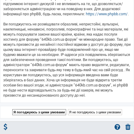
підтримкою інтернет-дискусій і не впливають на те, що дозволяється/
забороняється адміністрацією чи на поведінку в них. Для додаткової
інформації про phpBB, будь ласка, перегляньте:
https://www.phpbb.com/
.
Ви погоджуєтесь не розміщувати образливі, непристойні, вульгарні,
наклепницькі, ненависні, погрозливі, порнографічні та інші матеріали, які
можуть порушувати закони вашої країни, країни, яка надає послуги
хостингу для форуму “640kb.com.ua форум” чи міжнародне право. Такі дії
можуть призвести до негайної і постійної відмови у доступі до форуму, при
цьому ваш інтернет-провайдер буде повідомлений про це, якщо ми
будемо вважати це за необхідне. IP-адреси усіх повідомлень зберігаються
для забезпечення проведення такої політики. Ви погоджуєтесь, що
адміністратори “640kb.com.ua форум” мають право видаляти, редагувати,
переносити та закривати будь-яку тему в будь-який час на свій розсуд . Як
користувач ви погоджуєтесь, що уся інформація введена вами буде
зберігатись в базі даних. Хоча ця інформація не буде відкрита третім
особам без вашої згоди, ні адміністрація “640kb.com.ua форум”, ні phpBB
не буде нести відповідальність за будь-які дії хакерів, які можуть
призвести до несанкціонованого доступу до неї.