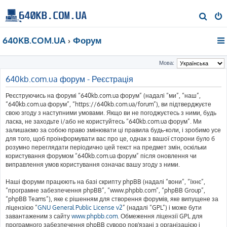
П
о
640KB.COM.UA
Форум
ш
у
Мова:
к
640kb.com.ua форум - Реєстрація
Реєструючись на форумі “640kb.com.ua форум” (надалі “ми”, “наш”,
“640kb.com.ua форум”, “https://640kb.com.ua/forum”), ви підтверджуєте
свою згоду з наступними умовами. Якщо ви не погоджуєтесь з ними, будь
ласка, не заходьте і/або не користуйтесь “640kb.com.ua форум”. Ми
залишаємо за собою право змінювати ці правила будь-коли, і зробимо усе
для того, щоб проінформувати вас про це, однак з вашої сторони було б
розумно переглядати періодично цей текст на предмет змін, оскільки
користування форумом “640kb.com.ua форум” після оновлення чи
виправлення умов користування означає вашу згоду з ними.
Наші форуми працюють на базі скрипту phpBB (надалі “вони”, “їхнє”,
“програмне забезпечення phpBB”, “www.phpbb.com”, “phpBB Group”,
“phpBB Teams”), яке є рішенням для створення форумів, яке випущене за
ліцензією “
GNU General Public License v2
” (надалі “GPL”) і може бути
завантаженим з сайту
www.phpbb.com
. Обмеження ліцензії GPL для
програмного забезпечення phpBB суворо пов'язані з організацією і