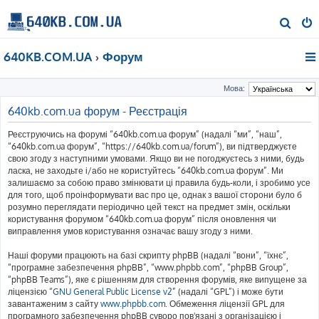
П
о
640KB.COM.UA
Форум
ш
у
Мова:
к
640kb.com.ua форум - Реєстрація
Реєструючись на форумі “640kb.com.ua форум” (надалі “ми”, “наш”,
“640kb.com.ua форум”, “https://640kb.com.ua/forum”), ви підтверджуєте
свою згоду з наступними умовами. Якщо ви не погоджуєтесь з ними, будь
ласка, не заходьте і/або не користуйтесь “640kb.com.ua форум”. Ми
залишаємо за собою право змінювати ці правила будь-коли, і зробимо усе
для того, щоб проінформувати вас про це, однак з вашої сторони було б
розумно переглядати періодично цей текст на предмет змін, оскільки
користування форумом “640kb.com.ua форум” після оновлення чи
виправлення умов користування означає вашу згоду з ними.
Наші форуми працюють на базі скрипту phpBB (надалі “вони”, “їхнє”,
“програмне забезпечення phpBB”, “www.phpbb.com”, “phpBB Group”,
“phpBB Teams”), яке є рішенням для створення форумів, яке випущене за
ліцензією “
GNU General Public License v2
” (надалі “GPL”) і може бути
завантаженим з сайту
www.phpbb.com
. Обмеження ліцензії GPL для
програмного забезпечення phpBB суворо пов'язані з організацією і