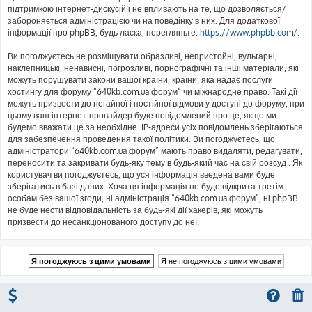
підтримкою інтернет-дискусій і не впливають на те, що дозволяється/
забороняється адміністрацією чи на поведінку в них. Для додаткової
інформації про phpBB, будь ласка, перегляньте:
https://www.phpbb.com/
.
Ви погоджуєтесь не розміщувати образливі, непристойні, вульгарні,
наклепницькі, ненависні, погрозливі, порнографічні та інші матеріали, які
можуть порушувати закони вашої країни, країни, яка надає послуги
хостингу для форуму “640kb.com.ua форум” чи міжнародне право. Такі дії
можуть призвести до негайної і постійної відмови у доступі до форуму, при
цьому ваш інтернет-провайдер буде повідомлений про це, якщо ми
будемо вважати це за необхідне. IP-адреси усіх повідомлень зберігаються
для забезпечення проведення такої політики. Ви погоджуєтесь, що
адміністратори “640kb.com.ua форум” мають право видаляти, редагувати,
переносити та закривати будь-яку тему в будь-який час на свій розсуд . Як
користувач ви погоджуєтесь, що уся інформація введена вами буде
зберігатись в базі даних. Хоча ця інформація не буде відкрита третім
особам без вашої згоди, ні адміністрація “640kb.com.ua форум”, ні phpBB
не буде нести відповідальність за будь-які дії хакерів, які можуть
призвести до несанкціонованого доступу до неї.