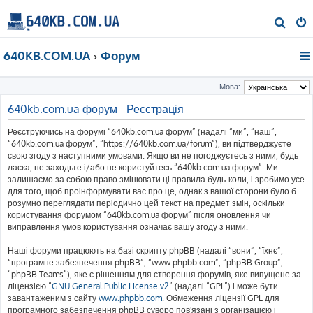
П
о
640KB.COM.UA
Форум
ш
у
Мова:
к
640kb.com.ua форум - Реєстрація
Реєструючись на форумі “640kb.com.ua форум” (надалі “ми”, “наш”,
“640kb.com.ua форум”, “https://640kb.com.ua/forum”), ви підтверджуєте
свою згоду з наступними умовами. Якщо ви не погоджуєтесь з ними, будь
ласка, не заходьте і/або не користуйтесь “640kb.com.ua форум”. Ми
залишаємо за собою право змінювати ці правила будь-коли, і зробимо усе
для того, щоб проінформувати вас про це, однак з вашої сторони було б
розумно переглядати періодично цей текст на предмет змін, оскільки
користування форумом “640kb.com.ua форум” після оновлення чи
виправлення умов користування означає вашу згоду з ними.
Наші форуми працюють на базі скрипту phpBB (надалі “вони”, “їхнє”,
“програмне забезпечення phpBB”, “www.phpbb.com”, “phpBB Group”,
“phpBB Teams”), яке є рішенням для створення форумів, яке випущене за
ліцензією “
GNU General Public License v2
” (надалі “GPL”) і може бути
завантаженим з сайту
www.phpbb.com
. Обмеження ліцензії GPL для
програмного забезпечення phpBB суворо пов'язані з організацією і