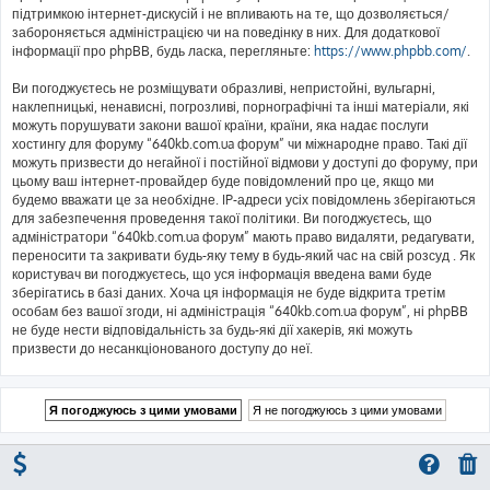
підтримкою інтернет-дискусій і не впливають на те, що дозволяється/
забороняється адміністрацією чи на поведінку в них. Для додаткової
інформації про phpBB, будь ласка, перегляньте:
https://www.phpbb.com/
.
Ви погоджуєтесь не розміщувати образливі, непристойні, вульгарні,
наклепницькі, ненависні, погрозливі, порнографічні та інші матеріали, які
можуть порушувати закони вашої країни, країни, яка надає послуги
хостингу для форуму “640kb.com.ua форум” чи міжнародне право. Такі дії
можуть призвести до негайної і постійної відмови у доступі до форуму, при
цьому ваш інтернет-провайдер буде повідомлений про це, якщо ми
будемо вважати це за необхідне. IP-адреси усіх повідомлень зберігаються
для забезпечення проведення такої політики. Ви погоджуєтесь, що
адміністратори “640kb.com.ua форум” мають право видаляти, редагувати,
переносити та закривати будь-яку тему в будь-який час на свій розсуд . Як
користувач ви погоджуєтесь, що уся інформація введена вами буде
зберігатись в базі даних. Хоча ця інформація не буде відкрита третім
особам без вашої згоди, ні адміністрація “640kb.com.ua форум”, ні phpBB
не буде нести відповідальність за будь-які дії хакерів, які можуть
призвести до несанкціонованого доступу до неї.