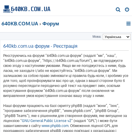
П
о
640KB.COM.UA
Форум
ш
у
Мова:
к
640kb.com.ua форум - Реєстрація
Реєструючись на форумі “640kb.com.ua форум” (надалі “ми”, “наш”,
“640kb.com.ua форум”, “https://640kb.com.ua/forum”), ви підтверджуєте
свою згоду з наступними умовами. Якщо ви не погоджуєтесь з ними, будь
ласка, не заходьте і/або не користуйтесь “640kb.com.ua форум”. Ми
залишаємо за собою право змінювати ці правила будь-коли, і зробимо усе
для того, щоб проінформувати вас про це, однак з вашої сторони було б
розумно переглядати періодично цей текст на предмет змін, оскільки
користування форумом “640kb.com.ua форум” після оновлення чи
виправлення умов користування означає вашу згоду з ними.
Наші форуми працюють на базі скрипту phpBB (надалі “вони”, “їхнє”,
“програмне забезпечення phpBB”, “www.phpbb.com”, “phpBB Group”,
“phpBB Teams”), яке є рішенням для створення форумів, яке випущене за
ліцензією “
GNU General Public License v2
” (надалі “GPL”) і може бути
завантаженим з сайту
www.phpbb.com
. Обмеження ліцензії GPL для
програмного забезпечення phpBB суворо пов'язані з організацією і