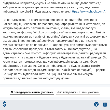
підтримкою інтернет-дискусій і не впливають на те, що дозволяється/
забороняється адміністрацією чи на поведінку в них. Для додаткової
інформації про phpBB, будь ласка, перегляньте:
https://www.phpbb.com/
.
Ви погоджуєтесь не розміщувати образливі, непристойні, вульгарні,
наклепницькі, ненависні, погрозливі, порнографічні та інші матеріали, які
можуть порушувати закони вашої країни, країни, яка надає послуги
хостингу для форуму “640kb.com.ua форум” чи міжнародне право. Такі дії
можуть призвести до негайної і постійної відмови у доступі до форуму, при
цьому ваш інтернет-провайдер буде повідомлений про це, якщо ми
будемо вважати це за необхідне. IP-адреси усіх повідомлень зберігаються
для забезпечення проведення такої політики. Ви погоджуєтесь, що
адміністратори “640kb.com.ua форум” мають право видаляти, редагувати,
переносити та закривати будь-яку тему в будь-який час на свій розсуд . Як
користувач ви погоджуєтесь, що уся інформація введена вами буде
зберігатись в базі даних. Хоча ця інформація не буде відкрита третім
особам без вашої згоди, ні адміністрація “640kb.com.ua форум”, ні phpBB
не буде нести відповідальність за будь-які дії хакерів, які можуть
призвести до несанкціонованого доступу до неї.