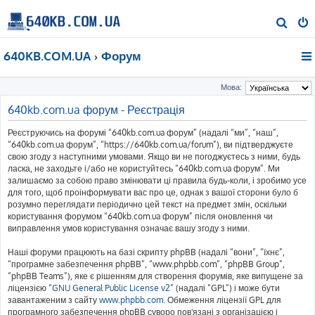
П
о
640KB.COM.UA
Форум
ш
у
Мова:
к
640kb.com.ua форум - Реєстрація
Реєструючись на форумі “640kb.com.ua форум” (надалі “ми”, “наш”,
“640kb.com.ua форум”, “https://640kb.com.ua/forum”), ви підтверджуєте
свою згоду з наступними умовами. Якщо ви не погоджуєтесь з ними, будь
ласка, не заходьте і/або не користуйтесь “640kb.com.ua форум”. Ми
залишаємо за собою право змінювати ці правила будь-коли, і зробимо усе
для того, щоб проінформувати вас про це, однак з вашої сторони було б
розумно переглядати періодично цей текст на предмет змін, оскільки
користування форумом “640kb.com.ua форум” після оновлення чи
виправлення умов користування означає вашу згоду з ними.
Наші форуми працюють на базі скрипту phpBB (надалі “вони”, “їхнє”,
“програмне забезпечення phpBB”, “www.phpbb.com”, “phpBB Group”,
“phpBB Teams”), яке є рішенням для створення форумів, яке випущене за
ліцензією “
GNU General Public License v2
” (надалі “GPL”) і може бути
завантаженим з сайту
www.phpbb.com
. Обмеження ліцензії GPL для
програмного забезпечення phpBB суворо пов'язані з організацією і