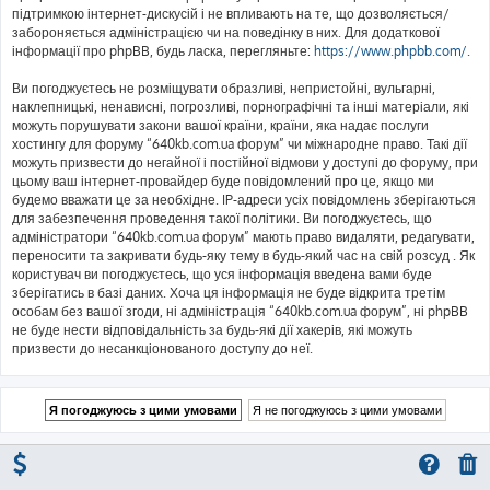
підтримкою інтернет-дискусій і не впливають на те, що дозволяється/
забороняється адміністрацією чи на поведінку в них. Для додаткової
інформації про phpBB, будь ласка, перегляньте:
https://www.phpbb.com/
.
Ви погоджуєтесь не розміщувати образливі, непристойні, вульгарні,
наклепницькі, ненависні, погрозливі, порнографічні та інші матеріали, які
можуть порушувати закони вашої країни, країни, яка надає послуги
хостингу для форуму “640kb.com.ua форум” чи міжнародне право. Такі дії
можуть призвести до негайної і постійної відмови у доступі до форуму, при
цьому ваш інтернет-провайдер буде повідомлений про це, якщо ми
будемо вважати це за необхідне. IP-адреси усіх повідомлень зберігаються
для забезпечення проведення такої політики. Ви погоджуєтесь, що
адміністратори “640kb.com.ua форум” мають право видаляти, редагувати,
переносити та закривати будь-яку тему в будь-який час на свій розсуд . Як
користувач ви погоджуєтесь, що уся інформація введена вами буде
зберігатись в базі даних. Хоча ця інформація не буде відкрита третім
особам без вашої згоди, ні адміністрація “640kb.com.ua форум”, ні phpBB
не буде нести відповідальність за будь-які дії хакерів, які можуть
призвести до несанкціонованого доступу до неї.