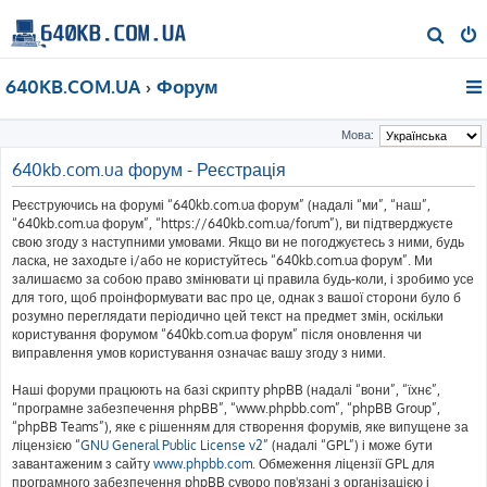
П
о
640KB.COM.UA
Форум
ш
у
Мова:
к
640kb.com.ua форум - Реєстрація
Реєструючись на форумі “640kb.com.ua форум” (надалі “ми”, “наш”,
“640kb.com.ua форум”, “https://640kb.com.ua/forum”), ви підтверджуєте
свою згоду з наступними умовами. Якщо ви не погоджуєтесь з ними, будь
ласка, не заходьте і/або не користуйтесь “640kb.com.ua форум”. Ми
залишаємо за собою право змінювати ці правила будь-коли, і зробимо усе
для того, щоб проінформувати вас про це, однак з вашої сторони було б
розумно переглядати періодично цей текст на предмет змін, оскільки
користування форумом “640kb.com.ua форум” після оновлення чи
виправлення умов користування означає вашу згоду з ними.
Наші форуми працюють на базі скрипту phpBB (надалі “вони”, “їхнє”,
“програмне забезпечення phpBB”, “www.phpbb.com”, “phpBB Group”,
“phpBB Teams”), яке є рішенням для створення форумів, яке випущене за
ліцензією “
GNU General Public License v2
” (надалі “GPL”) і може бути
завантаженим з сайту
www.phpbb.com
. Обмеження ліцензії GPL для
програмного забезпечення phpBB суворо пов'язані з організацією і