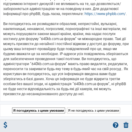
підтримкою інтернет-дискусій і не впливають на те, що дозволяється/
забороняється адміністрацією чи на поведінку в них. Для додаткової
інформації про phpBB, будь ласка, перегляньте:
https://www.phpbb.com/
.
Ви погоджуєтесь не розміщувати образливі, непристойні, вульгарні,
наклепницькі, ненависні, погрозливі, порнографічні та інші матеріали, які
можуть порушувати закони вашої країни, країни, яка надає послуги
хостингу для форуму “640kb.com.ua форум” чи міжнародне право. Такі дії
можуть призвести до негайної і постійної відмови у доступі до форуму, при
цьому ваш інтернет-провайдер буде повідомлений про це, якщо ми
будемо вважати це за необхідне. IP-адреси усіх повідомлень зберігаються
для забезпечення проведення такої політики. Ви погоджуєтесь, що
адміністратори “640kb.com.ua форум” мають право видаляти, редагувати,
переносити та закривати будь-яку тему в будь-який час на свій розсуд . Як
користувач ви погоджуєтесь, що уся інформація введена вами буде
зберігатись в базі даних. Хоча ця інформація не буде відкрита третім
особам без вашої згоди, ні адміністрація “640kb.com.ua форум”, ні phpBB
не буде нести відповідальність за будь-які дії хакерів, які можуть
призвести до несанкціонованого доступу до неї.